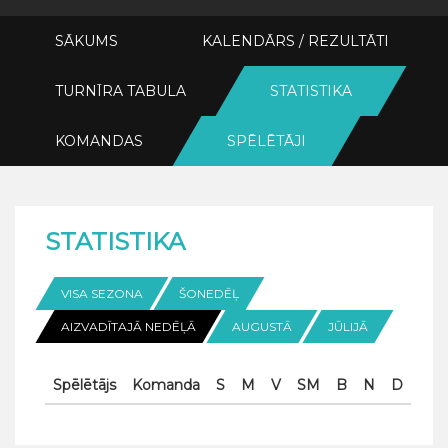
SĀKUMS
KALENDĀRS / REZULTĀTI
TURNĪRA TABULA
STATISTIKA
KOMANDAS
SPĒLĒTĀJI
STATISTIKA
VISA SEZONA
ŠONEDĒĻ
AIZVADĪTAJĀ NEDĒĻĀ
AUGUSTĀ
JŪLIJĀ
Spēlētājs
Komanda
S
M
V
SM
B
N
D