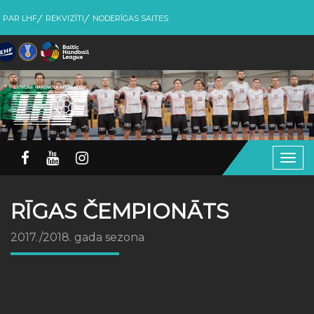
PAR LHF
REKVIZĪTI
NODERĪGAS SAITES
Togg
navig
RĪGAS ČEMPIONĀTS
2017./2018. gada sezona