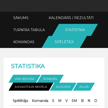
SĀKUMS
KALENDĀRS / REZULTĀTI
TURNĪRA TABULA
STATISTIKA
KOMANDAS
SPĒLĒTĀJI
STATISTIKA
VISA SEZONA
ŠONEDĒĻ
AIZVADĪTAJĀ NEDĒĻĀ
AUGUSTĀ
JŪLIJĀ
Spēlētājs
Komanda
S
M
V
SM
B
N
D