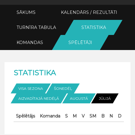
SĀKUMS
KALENDĀRS / REZULTĀTI
TURNĪRA TABULA
STATISTIKA
KOMANDAS
SPĒLĒTĀJI
STATISTIKA
VISA SEZONA
ŠONEDĒĻ
AIZVADĪTAJĀ NEDĒĻĀ
AUGUSTĀ
JŪLIJĀ
Spēlētājs
Komanda
S
M
V
SM
B
N
D