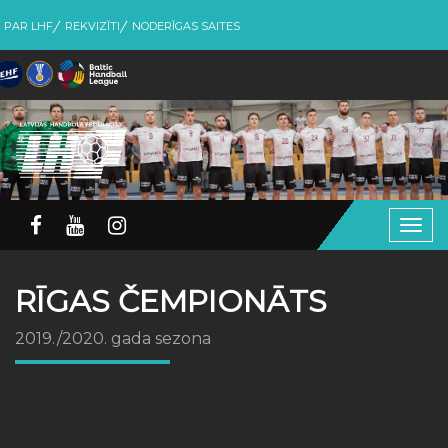
PAR LHF
REKVIZĪTI
NODERĪGAS SAITES
Togg
navig
RĪGAS ČEMPIONĀTS
2019./2020. gada sezona