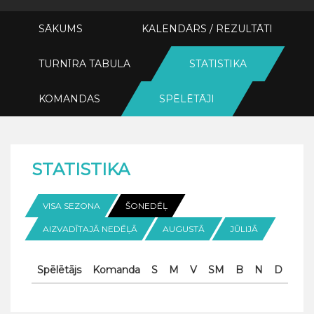
SĀKUMS
KALENDĀRS / REZULTĀTI
TURNĪRA TABULA
STATISTIKA
KOMANDAS
SPĒLĒTĀJI
STATISTIKA
VISA SEZONA
ŠONEDĒĻ
AIZVADĪTAJĀ NEDĒĻĀ
AUGUSTĀ
JŪLIJĀ
Spēlētājs
Komanda
S
M
V
SM
B
N
D