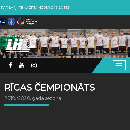
PAR LHF
REKVIZĪTI
NODERĪGAS SAITES
Togg
navig
RĪGAS ČEMPIONĀTS
2019./2020. gada sezona