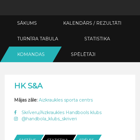
SĀKUMS
KALENDĀRS / REZULTĀTI
TURNĪRA TABULA
STATISTIKA
KOMANDAS
SPĒLĒTĀJI
HK S&A
Mājas zāle:
Aizkraukles sporta centrs
Skrīveru/Aizkraukles Handbools klubs
@handbola_klubs_skriveri
SASTĀVS
STATISTIKA
SPĒLES