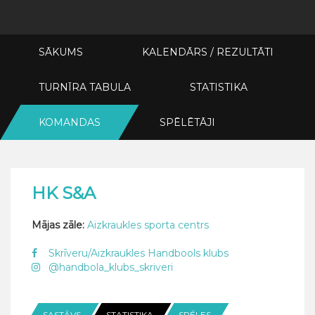
SĀKUMS
KALENDĀRS / REZULTĀTI
TURNĪRA TABULA
STATISTIKA
KOMANDAS
SPĒLĒTĀJI
HK S&A
Mājas zāle:
Aizkraukles sporta centrs
Skrīveru/Aizkraukles Handbools klubs
@handbola_klubs_skriveri
SASTĀVS
STATISTIKA
SPĒLES