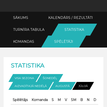
SĀKUMS
KALENDĀRS / REZULTĀTI
TURNĪRA TABULA
STATISTIKA
KOMANDAS
SPĒLĒTĀJI
STATISTIKA
VISA SEZONA
ŠONEDĒĻ
AIZVADĪTAJĀ NEDĒĻĀ
AUGUSTĀ
JŪLIJĀ
Spēlētājs
Komanda
S
M
V
SM
B
N
D