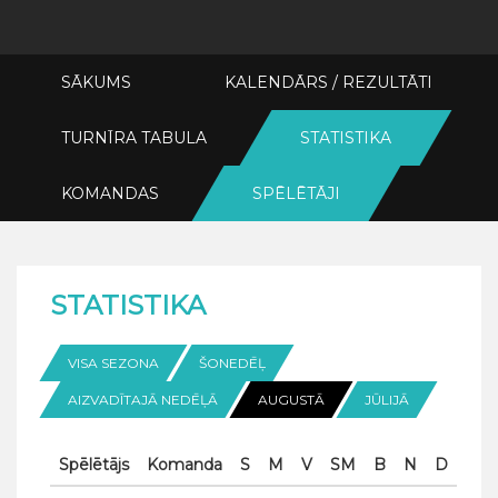
SĀKUMS
KALENDĀRS / REZULTĀTI
TURNĪRA TABULA
STATISTIKA
KOMANDAS
SPĒLĒTĀJI
STATISTIKA
VISA SEZONA
ŠONEDĒĻ
AIZVADĪTAJĀ NEDĒĻĀ
AUGUSTĀ
JŪLIJĀ
Spēlētājs
Komanda
S
M
V
SM
B
N
D