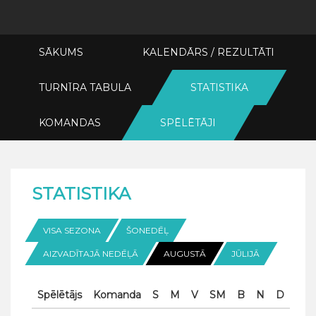
SĀKUMS
KALENDĀRS / REZULTĀTI
TURNĪRA TABULA
STATISTIKA
KOMANDAS
SPĒLĒTĀJI
STATISTIKA
VISA SEZONA
ŠONEDĒĻ
AIZVADĪTAJĀ NEDĒĻĀ
AUGUSTĀ
JŪLIJĀ
Spēlētājs
Komanda
S
M
V
SM
B
N
D