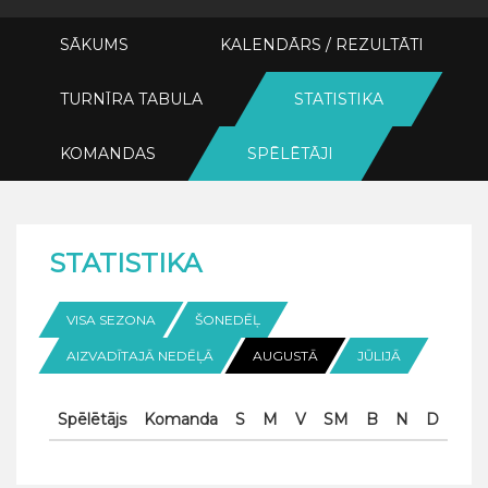
SĀKUMS
KALENDĀRS / REZULTĀTI
TURNĪRA TABULA
STATISTIKA
KOMANDAS
SPĒLĒTĀJI
STATISTIKA
VISA SEZONA
ŠONEDĒĻ
AIZVADĪTAJĀ NEDĒĻĀ
AUGUSTĀ
JŪLIJĀ
Spēlētājs
Komanda
S
M
V
SM
B
N
D