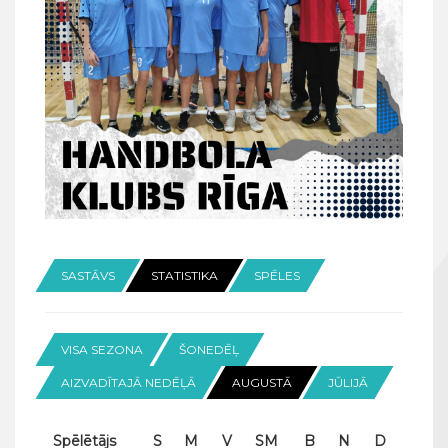
SASTĀVS
STATISTIKA
SPĒLES
VISA SEZONA
ŠONEDĒĻ
AIZVADĪTAJĀ NEDĒĻĀ
AUGUSTĀ
JŪLIJĀ
Spēlētājs
S
M
V
SM
B
N
D