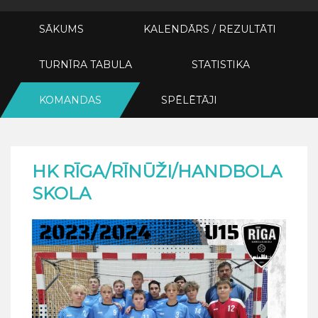
SĀKUMS
KALENDĀRS / REZULTĀTI
TURNĪRA TABULA
STATISTIKA
KOMANDAS
SPĒLĒTĀJI
HK RĪGA/RĪNŪŽI/HANDBOLA
SKOLA