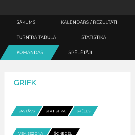
SĀKUMS
KALENDĀRS / REZULTĀTI
TURNĪRA TABULA
STATISTIKA
KOMANDAS
SPĒLĒTĀJI
GRIFK
SASTĀVS
STATISTIKA
SPĒLES
VISA SEZONA
ŠONEDĒĻ