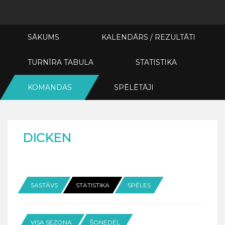
SĀKUMS
KALENDĀRS / REZULTĀTI
TURNĪRA TABULA
STATISTIKA
KOMANDAS
SPĒLĒTĀJI
DICKEN
SASTĀVS
STATISTIKA
SPĒLES
VISA SEZONA
ŠONEDĒĻ