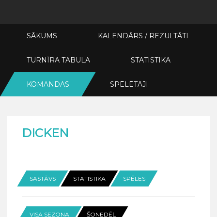
SĀKUMS
KALENDĀRS / REZULTĀTI
TURNĪRA TABULA
STATISTIKA
KOMANDAS
SPĒLĒTĀJI
DICKEN
SASTĀVS
STATISTIKA
SPĒLES
VISA SEZONA
ŠONEDĒĻ