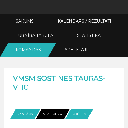
SĀKUMS
KALENDĀRS / REZULTĀTI
TURNĪRA TABULA
STATISTIKA
KOMANDAS
SPĒLĒTĀJI
VMSM SOSTINĖS TAURAS-
VHC
SASTĀVS
STATISTIKA
SPĒLES