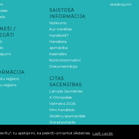
ni
skaidrojumi
SAISTOŠĀ
ales
INFORMĀCIJA
ols
Nolikums
NEŠI /
Kur trenēties
EGĀTI
handbolā?
ši
Handbola
ti
apmācība
ējumi
Kalendārs
Kontrolnormatīvi
Dokumentācija
ORMĀCIJA
CITAS
stu reģistrs
SACENSĪBAS
u reģistrs
Latvijas Jaunatnes
X Olimpiāde
Valmiera 2026
Mini handbols
Skolēnu spartakiāde
Starptautiskās
sacensības
ītu", tu apstiprini, ka piekrīti izmantot sīkdatnes.
Lasīt vairāk