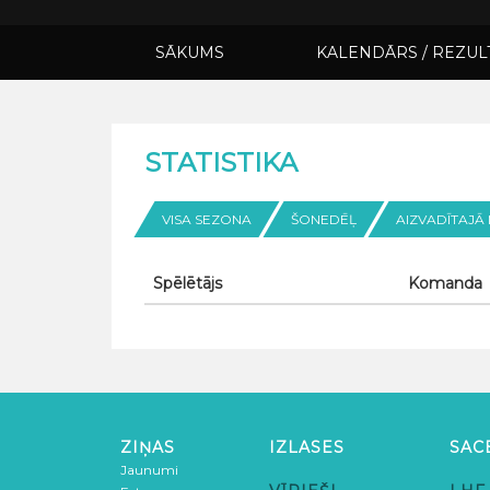
SĀKUMS
KALENDĀRS / REZUL
STATISTIKA
VISA SEZONA
ŠONEDĒĻ
AIZVADĪTAJĀ
Spēlētājs
Komanda
ZIŅAS
IZLASES
SAC
Jaunumi