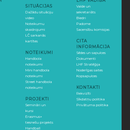
M
LHF VADĪBA
SITUĀCIJAS
Valde un
Dažādu situāciju
sekretariāts
video
Biedri
Noteikumu
Padome
skaidrojumi
Sacensību komisijas
LČ sarkanās
CITA
kartītes
INFORMĀCIJA
NOTEIKUMI
Sēdes un sapulces
Handbola
Dokumenti
noteikumi
LHF Stratēģija
Mini handbola
Noderīgas saites
noteikumi
Kopsapulces
Street handbola
KONTAKTI
noteikumi
Rekvizīti
PROJEKTI
Sīkdatņu politika
Semināri un
Privātuma politika
kursi
Erasmus+
tiesnešu projekts
Handball