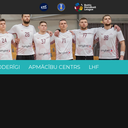
ODERĪGI
APMĀCĪBU CENTRS
LHF