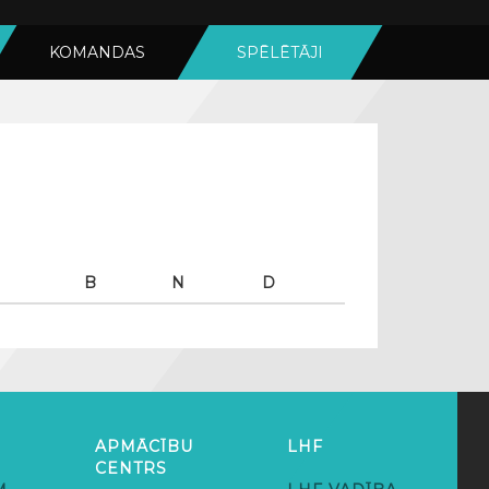
KOMANDAS
SPĒLĒTĀJI
B
N
D
APMĀCĪBU
LHF
CENTRS