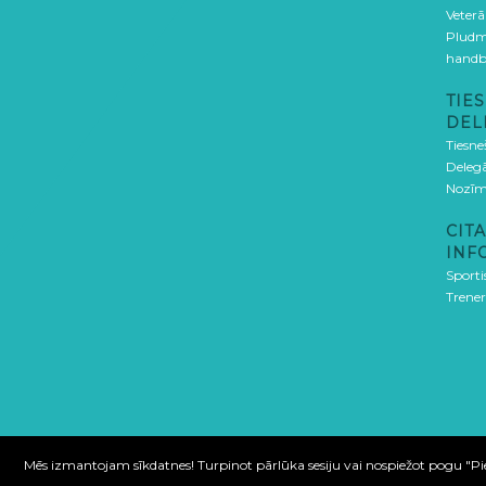
Veterā
Pludm
handb
TIES
DEL
Tiesne
Delegā
Nozīm
CITA
INF
Sporti
Trener
Mēs izmantojam sīkdatnes! Turpinot pārlūka sesiju vai nospiežot pogu "Piekr