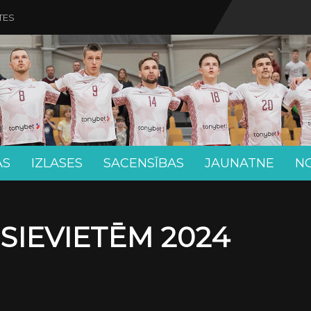
TES
AS
IZLASES
SACENSĪBAS
JAUNATNE
N
 SIEVIETĒM 2024