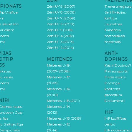
ZĒNI
TRENERIE
PIONĀTS
Zēni U-19 (2007)
Treneru reģistrs
ip Virslīga
Zēni U-18 (2008)
Sertifikācijas
iem
Zēni U-17 (2009)
kārtība
ga sievietēm
Zēni U-16 (2010)
Jaunatnes
 vīriešiem
Zēni U-15 (2011)
handbola
menti
Zēni U-14 (2012)
metodiskais
umi
Zēni U-13 (2013)
materiāls
Zēni U-12 (2014)
VIJAS
ANTI-
OTTIP
MEITENES
DOPINGS
SS
Meitenes U-19
Kas ir Dopings?
u kauss
(2007-2008)
Patiess sports
šu kauss
Meitenes U-17
Drošs sports
menti
(2009)
Dopinga
umi
Meitenes U-16
kontroles
(2010)
procedūra
NĪRI
Meitenes U-15 (2011)
Dokumenti
 Domes kauss
Meitenes U-14
IHF
uropean Cup
(2012)
s līga
Meitenes U-13 (2013)
IHF Izglītības
u Baltijas līga
Meitenes U-12
centrs
 čempionāts
(2014)
IHF noteikumu