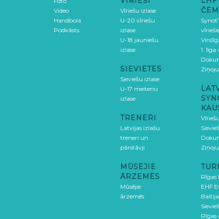
VĪRIEŠI
LHF
Foto
ČEM
Video
Vīriešu izlase
Handbola
U-20 vīriešu
SynotT
Podkāsts
izlase
vīrieš
U-18 jauniešu
Virslī
izlase
1. līga
Doku
SIEVIETES
Ziņoj
Sieviešu izlase
LAT
U-17 meiteņu
SYN
izlase
KAU
TRENERI
Vīrieš
Latvijas izlašu
Sievie
treneri un
Doku
pārstāvji
Ziņoj
MŪSĒJIE
TUR
ĀRZEMĒS
Rīgas
Mūsējie
EHF E
ārzemēs
Baltija
Sievieš
Rīgas