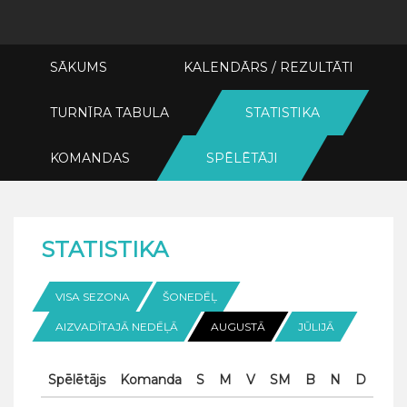
SĀKUMS
KALENDĀRS / REZULTĀTI
TURNĪRA TABULA
STATISTIKA
KOMANDAS
SPĒLĒTĀJI
STATISTIKA
VISA SEZONA
ŠONEDĒĻ
AIZVADĪTAJĀ NEDĒĻĀ
AUGUSTĀ
JŪLIJĀ
Spēlētājs
Komanda
S
M
V
SM
B
N
D