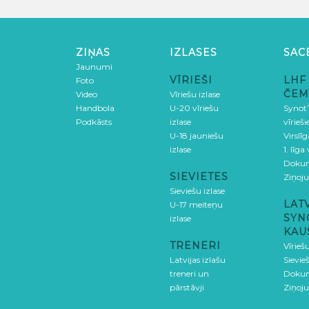
ZIŅAS
IZLASES
SAC
Jaunumi
VĪRIEŠI
LHF
Foto
ČEM
Video
Vīriešu izlase
Handbola
U-20 vīriešu
SynotT
Podkāsts
izlase
vīrieš
U-18 jauniešu
Virslī
izlase
1. līga
Doku
SIEVIETES
Ziņoj
Sieviešu izlase
LAT
U-17 meiteņu
SYN
izlase
KAU
TRENERI
Vīrieš
Latvijas izlašu
Sievie
treneri un
Doku
pārstāvji
Ziņoj