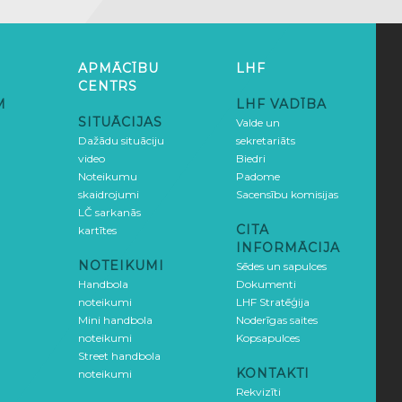
APMĀCĪBU
LHF
CENTRS
M
LHF VADĪBA
SITUĀCIJAS
Valde un
Dažādu situāciju
sekretariāts
video
Biedri
Noteikumu
Padome
skaidrojumi
Sacensību komisijas
LČ sarkanās
CITA
kartītes
INFORMĀCIJA
NOTEIKUMI
Sēdes un sapulces
Handbola
Dokumenti
noteikumi
LHF Stratēģija
Mini handbola
Noderīgas saites
noteikumi
Kopsapulces
Street handbola
KONTAKTI
noteikumi
Rekvizīti