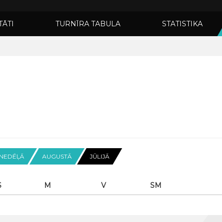
TĀTI
TURNĪRA TABULA
STATISTIKA
 NEDĒĻĀ
AUGUSTĀ
JŪLIJĀ
S
M
V
SM