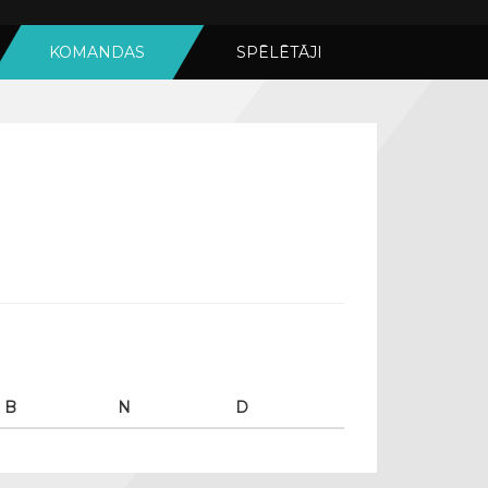
KOMANDAS
SPĒLĒTĀJI
B
N
D