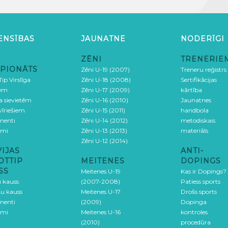
ENSĪBAS
JAUNATNE
NODERĪGI
ZĒNI
TRENERIE
PIONĀTS
Zēni U-19 (2007)
Treneru reģistrs
ip Virslīga
Zēni U-18 (2008)
Sertifikācijas
iem
Zēni U-17 (2009)
kārtība
ga sievietēm
Zēni U-16 (2010)
Jaunatnes
 vīriešiem
Zēni U-15 (2011)
handbola
menti
Zēni U-14 (2012)
metodiskais
umi
Zēni U-13 (2013)
materiāls
Zēni U-12 (2014)
VIJAS
ANTI-
OTTIP
MEITENES
DOPINGS
SS
Meitenes U-19
Kas ir Dopings?
u kauss
(2007-2008)
Patiess sports
šu kauss
Meitenes U-17
Drošs sports
menti
(2009)
Dopinga
umi
Meitenes U-16
kontroles
(2010)
procedūra