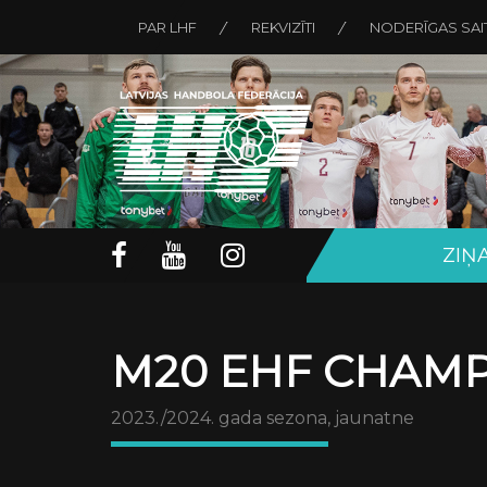
PAR LHF
REKVIZĪTI
NODERĪGAS SAI
ZIŅ
M20 EHF CHAMP
2023./2024. gada sezona, jaunatne