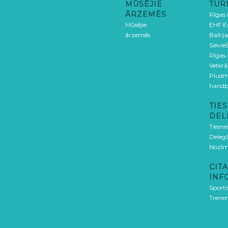
MŪSĒJIE
TUR
ĀRZEMĒS
Rīgas
Mūsējie
EHF E
ārzemēs
Baltija
Sievieš
Rīgas
Veterā
Pludm
handb
TIES
DEL
Tiesne
Delegā
Nozīm
CITA
INF
Sporti
Trener