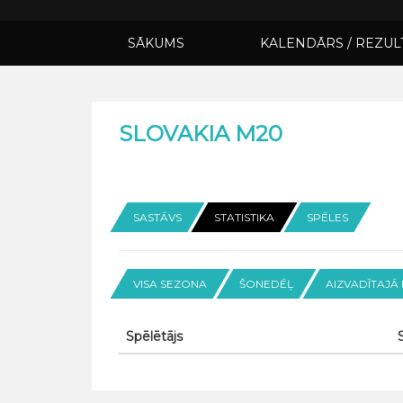
SĀKUMS
KALENDĀRS / REZUL
SLOVAKIA M20
SASTĀVS
STATISTIKA
SPĒLES
VISA SEZONA
ŠONEDĒĻ
AIZVADĪTAJĀ
Spēlētājs