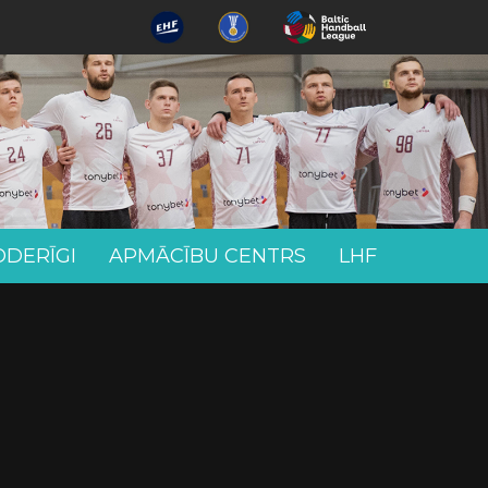
ODERĪGI
APMĀCĪBU CENTRS
LHF