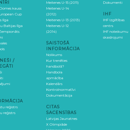
NĪRI
Meitenes U-15 (2011)
Dokumenti
 Domes kauss
Meitenes U-14
IHF
uropean Cup
(2012)
s līga
Meitenes U-13 (2013)
IHF Izglītības
u Baltijas līga
Meitenes U-12
centrs
 čempionāts
(2014)
IHF noteikumu
ni
skaidrojumi
SAISTOŠĀ
ales
INFORMĀCIJA
ols
Nolikums
NEŠI /
Kur trenēties
EGĀTI
handbolā?
ši
Handbola
ti
apmācība
ējumi
Kalendārs
Kontrolnormatīvi
Dokumentācija
ORMĀCIJA
CITAS
stu reģistrs
SACENSĪBAS
u reģistrs
Latvijas Jaunatnes
X Olimpiāde