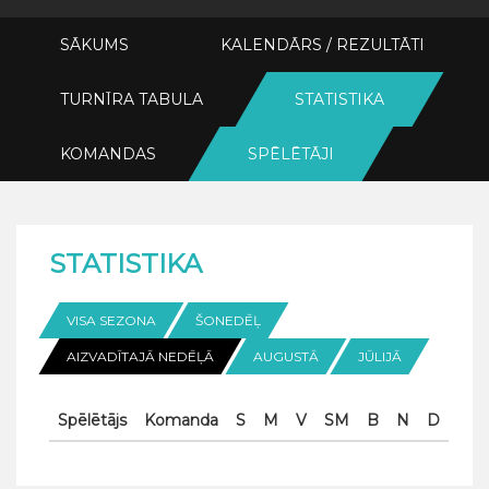
SĀKUMS
KALENDĀRS / REZULTĀTI
TURNĪRA TABULA
STATISTIKA
KOMANDAS
SPĒLĒTĀJI
STATISTIKA
VISA SEZONA
ŠONEDĒĻ
AIZVADĪTAJĀ NEDĒĻĀ
AUGUSTĀ
JŪLIJĀ
Spēlētājs
Komanda
S
M
V
SM
B
N
D