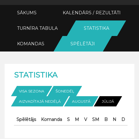
SĀKUMS
KALENDĀRS / REZULTĀTI
TURNĪRA TABULA
STATISTIKA
KOMANDAS
SPĒLĒTĀJI
STATISTIKA
VISA SEZONA
ŠONEDĒĻ
AIZVADĪTAJĀ NEDĒĻĀ
AUGUSTĀ
JŪLIJĀ
Spēlētājs
Komanda
S
M
V
SM
B
N
D