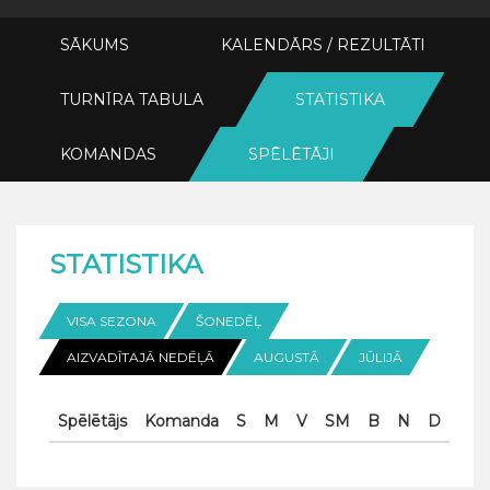
SĀKUMS
KALENDĀRS / REZULTĀTI
TURNĪRA TABULA
STATISTIKA
KOMANDAS
SPĒLĒTĀJI
STATISTIKA
VISA SEZONA
ŠONEDĒĻ
AIZVADĪTAJĀ NEDĒĻĀ
AUGUSTĀ
JŪLIJĀ
Spēlētājs
Komanda
S
M
V
SM
B
N
D