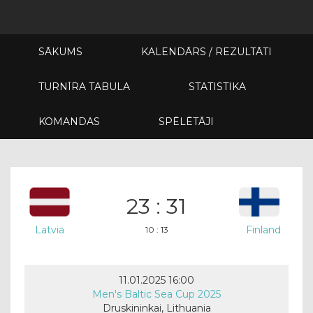
SĀKUMS
KALENDĀRS / REZULTĀTI
TURNĪRA TABULA
STATISTIKA
KOMANDAS
SPĒLĒTĀJI
23 : 31
Latvia
Finland
10 : 13
11.01.2025 16:00
Men's Baltic Sea Cup 2025
Druskininkai, Lithuania