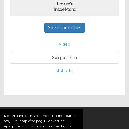
Tiesneši:
Inspektors:
Spēles protokols
Video
Soli pa solim
Statistika
Mēs izmantojam sīkdatnes! Turpinot pārlūka
sesiju vai nospiežot pogu "Piekrītu", tu
apstiprini, ka piekrīti izmantot sīkdatnes.