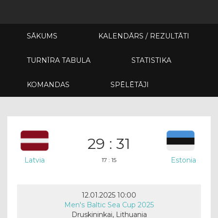
SĀKUMS
KALENDĀRS / REZULTĀTI
TURNĪRA TABULA
STATISTIKA
KOMANDAS
SPĒLĒTĀJI
29 : 31
Latvia
Estonia
17 : 15
12.01.2025 10:00
Men's Baltic Sea Cup 2025
Druskininkai, Lithuania