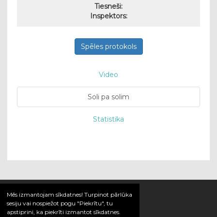
Tiesneši:
Inspektors:
Spēles protokols
Video
Soli pa solim
Statistika
Mēs izmantojam sīkdatnes! Turpinot pārlūka
sesiju vai nospiežot pogu "Piekrītu", tu
apstiprini, ka piekrīti izmantot sīkdatnes.