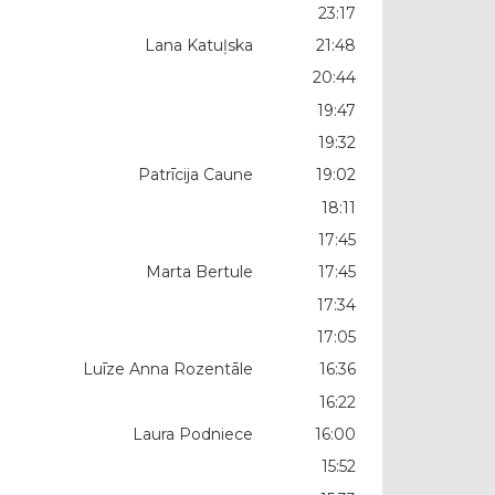
23:17
Lana Katuļska
21:48
20:44
19:47
19:32
Patrīcija Caune
19:02
18:11
17:45
Marta Bertule
17:45
17:34
17:05
Luīze Anna Rozentāle
16:36
16:22
Laura Podniece
16:00
15:52