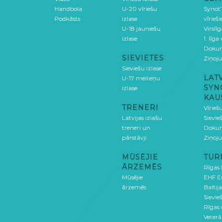
Handbola
U-20 vīriešu
SynotT
Podkāsts
izlase
vīrieš
U-18 jauniešu
Virslī
izlase
1. līga
Doku
SIEVIETES
Ziņoj
Sieviešu izlase
LAT
U-17 meiteņu
SYN
izlase
KAU
TRENERI
Vīrieš
Latvijas izlašu
Sievie
treneri un
Doku
pārstāvji
Ziņoj
MŪSĒJIE
TUR
ĀRZEMĒS
Rīgas
Mūsējie
EHF E
ārzemēs
Baltija
Sievieš
Rīgas
Veterā