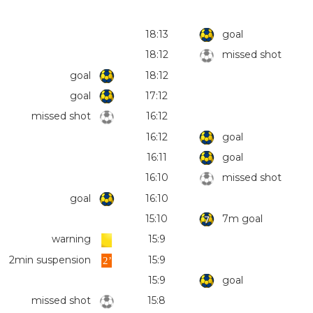
18:13
goal
18:12
missed shot
goal
18:12
goal
17:12
missed shot
16:12
16:12
goal
16:11
goal
16:10
missed shot
goal
16:10
15:10
7m goal
warning
15:9
2min suspension
15:9
15:9
goal
missed shot
15:8