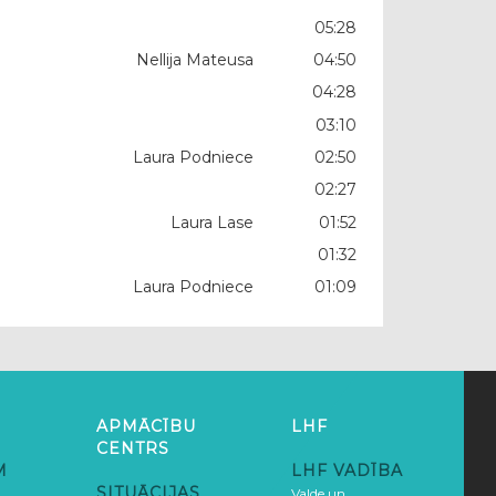
05:28
Nellija Mateusa
04:50
04:28
03:10
Laura Podniece
02:50
02:27
Laura Lase
01:52
01:32
Laura Podniece
01:09
APMĀCĪBU
LHF
CENTRS
M
LHF VADĪBA
SITUĀCIJAS
Valde un