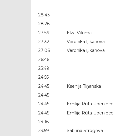
28:43
28:26
27:56
Elza Viļuma
27:32
Veronika Ļikanova
27:06
Veronika Ļikanova
26:46
25:49
24:55
24:45
Ksenija Tiņanska
24:45
24:45
Emīlija Rūta Upeniece
24:45
Emīlija Rūta Upeniece
24:16
23:59
Sabrīna Strogova