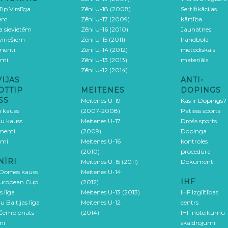
ip Virslīga
Zēni U-18 (2008)
Sertifikācijas
iem
Zēni U-17 (2009)
kārtība
ga sievietēm
Zēni U-16 (2010)
Jaunatnes
 vīriešiem
Zēni U-15 (2011)
handbola
menti
Zēni U-14 (2012)
metodiskais
umi
Zēni U-13 (2013)
materiāls
Zēni U-12 (2014)
VIJAS
ANTI-
OTTIP
MEITENES
DOPINGS
SS
Meitenes U-19
Kas ir Dopings?
u kauss
(2007-2008)
Patiess sports
šu kauss
Meitenes U-17
Drošs sports
menti
(2009)
Dopinga
umi
Meitenes U-16
kontroles
(2010)
procedūra
NĪRI
Meitenes U-15 (2011)
Dokumenti
 Domes kauss
Meitenes U-14
IHF
uropean Cup
(2012)
s līga
Meitenes U-13 (2013)
IHF Izglītības
u Baltijas līga
Meitenes U-12
centrs
 čempionāts
(2014)
IHF noteikumu
ni
skaidrojumi