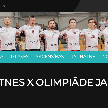
TES
AS
IZLASES
SACENSĪBAS
JAUNATNE
N
TNES X OLIMPIĀDE J