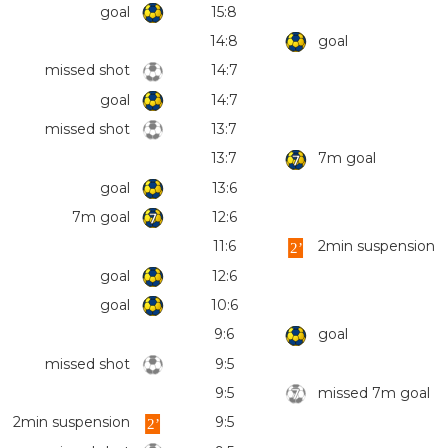
goal
15:8
14:8
goal
missed shot
14:7
goal
14:7
missed shot
13:7
13:7
7m goal
goal
13:6
7m goal
12:6
11:6
2min suspension
goal
12:6
goal
10:6
9:6
goal
missed shot
9:5
9:5
missed 7m goal
2min suspension
9:5