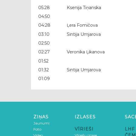
05:28
Ksenija Tiņanska
04:50
04:28
Ļera Fomičova
03:10
Sintija Umjarova
02:50
02:27
Veronika Ļikanova
01:52
01:32
Sintija Umjarova
01:09
ZIŅAS
IZLASES
SAC
Jaunumi
VĪRIEŠI
LHF
Foto
ČEM
Video
Vīriešu izlase