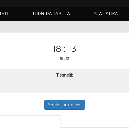
TĀTI
TURNĪRA TABULA
STATISTIKA
18 : 13
18 : 13
Tiesneši:
Spēles protokols