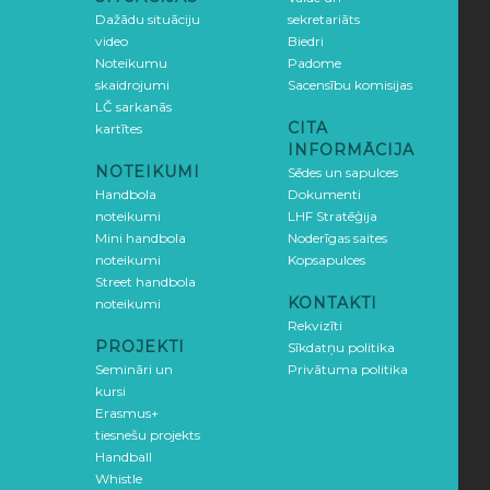
Dažādu situāciju
sekretariāts
video
Biedri
Noteikumu
Padome
skaidrojumi
Sacensību komisijas
LČ sarkanās
CITA
kartītes
INFORMĀCIJA
NOTEIKUMI
Sēdes un sapulces
Handbola
Dokumenti
noteikumi
LHF Stratēģija
Mini handbola
Noderīgas saites
noteikumi
Kopsapulces
Street handbola
KONTAKTI
noteikumi
Rekvizīti
PROJEKTI
Sīkdatņu politika
Semināri un
Privātuma politika
kursi
Erasmus+
tiesnešu projekts
Handball
Whistle