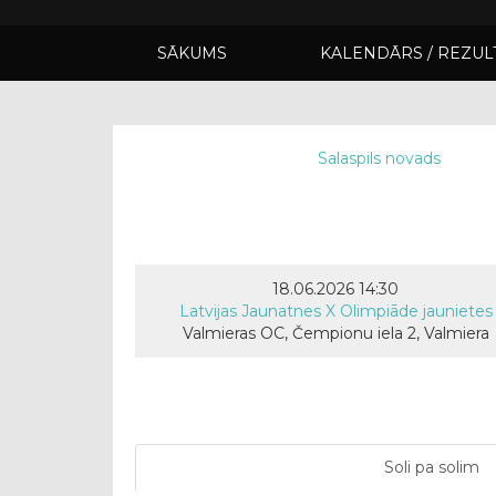
SĀKUMS
KALENDĀRS / REZUL
Salaspils novads
18.06.2026 14:30
Latvijas Jaunatnes X Olimpiāde jaunietes
Valmieras OC, Čempionu iela 2, Valmiera
Soli pa solim