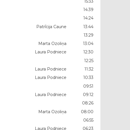
15:33
14:39
14:24
Patrīcija Caune
13:44
13:29
Marta Ozoliņa
13:04
Laura Podniece
12:30
12:25
Laura Podniece
11:32
Laura Podniece
10:33
09:51
Laura Podniece
09:12
08:26
Marta Ozoliņa
08:00
06:55
Laura Podniece
06:23