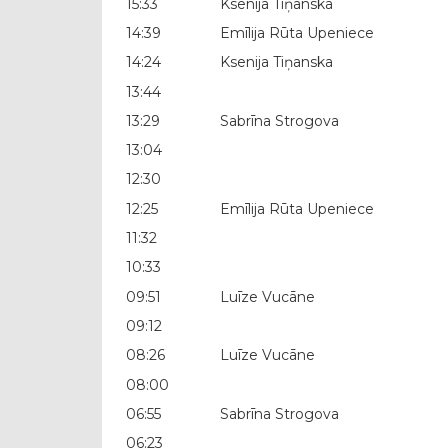
15:33
Ksenija Tiņanska
14:39
Emīlija Rūta Upeniece
14:24
Ksenija Tiņanska
13:44
13:29
Sabrīna Strogova
13:04
12:30
12:25
Emīlija Rūta Upeniece
11:32
10:33
09:51
Luīze Vucāne
09:12
08:26
Luīze Vucāne
08:00
06:55
Sabrīna Strogova
06:23