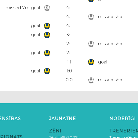
missed 7m goal
4:1
4:1
missed shot
goal
4:1
goal
3:1
2:1
missed shot
goal
2:1
1:1
goal
goal
1:0
0:0
missed shot
ENSĪBAS
JAUNATNE
NODERĪGI
ZĒNI
TRENERIE
PIONĀTS
Zēni U-19 (2007)
Treneru reģistrs