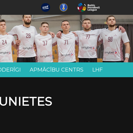
ODERĪGI
APMĀCĪBU CENTRS
LHF
AUNIETES