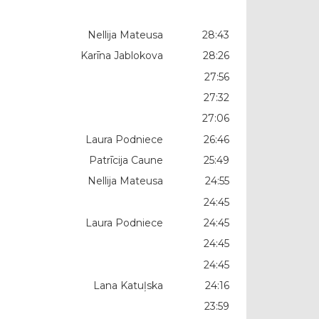
Nellija Mateusa
28:43
Karīna Jablokova
28:26
27:56
27:32
27:06
Laura Podniece
26:46
Patrīcija Caune
25:49
Nellija Mateusa
24:55
24:45
Laura Podniece
24:45
24:45
24:45
Lana Katuļska
24:16
23:59