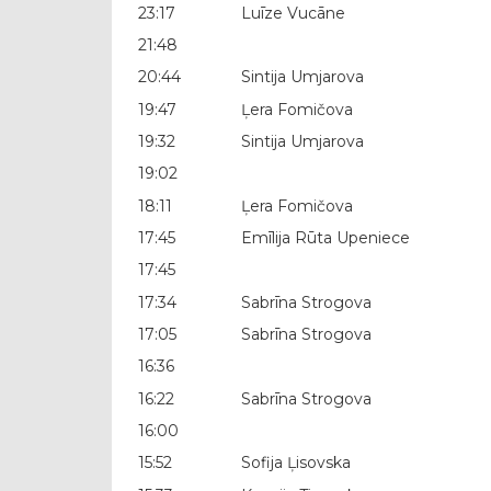
23:17
Luīze Vucāne
21:48
20:44
Sintija Umjarova
19:47
Ļera Fomičova
19:32
Sintija Umjarova
19:02
18:11
Ļera Fomičova
17:45
Emīlija Rūta Upeniece
17:45
17:34
Sabrīna Strogova
17:05
Sabrīna Strogova
16:36
16:22
Sabrīna Strogova
16:00
15:52
Sofija Ļisovska