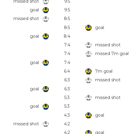
missed shot
9:5
goal
9:5
missed shot
8:5
8:5
goal
goal
8:4
7:4
missed shot
7:4
missed 7m goal
goal
7:4
6:4
7m goal
6:3
missed shot
goal
6:3
5:3
missed shot
goal
5:3
4:3
goal
missed shot
4:2
4:2
goal