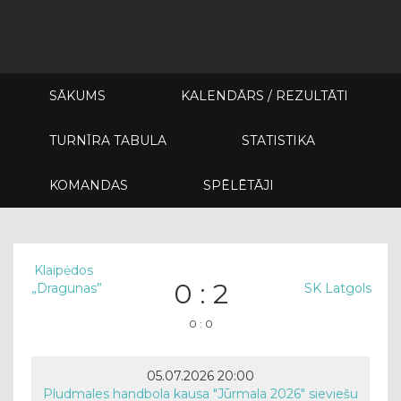
SĀKUMS
KALENDĀRS / REZULTĀTI
TURNĪRA TABULA
STATISTIKA
KOMANDAS
SPĒLĒTĀJI
Klaipėdos
0 : 2
„Dragunas”
SK Latgols
0 : 0
05.07.2026 20:00
Pludmales handbola kausa "Jūrmala 2026" sieviešu