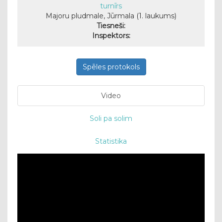
turnīrs
Majoru pludmale, Jūrmala (1. laukums)
Tiesneši:
Inspektors:
Spēles protokols
Video
Soli pa solim
Statistika