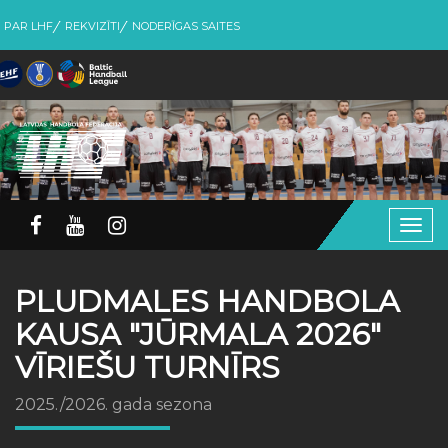
PAR LHF
REKVIZĪTI
NODERĪGAS SAITES
Togg
navig
PLUDMALES HANDBOLA
KAUSA "JŪRMALA 2026"
VĪRIEŠU TURNĪRS
2025./2026. gada sezona