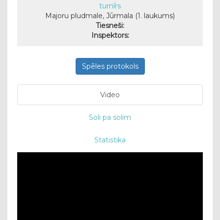
turnīrs
Majoru pludmale, Jūrmala (1. laukums)
Tiesneši:
Inspektors:
Spēles protokols
Video
Soli pa solim
Statistika