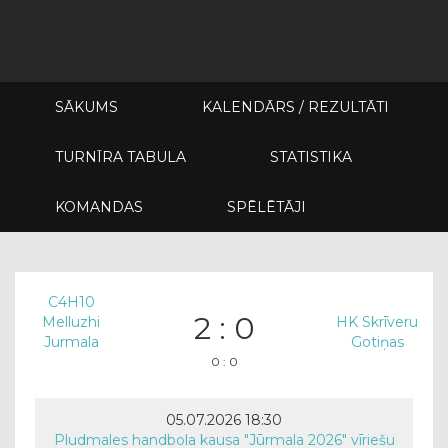
SĀKUMS
KALENDĀRS / REZULTĀTI
TURNĪRA TABULA
STATISTIKA
KOMANDAS
SPĒLĒTĀJI
C4H10
2 : 0
Melluzhi
HK Skrīveru
Jurmala
Gotiņas
0 : 0
05.07.2026 18:30
Pludmales handbola kausa "Jūrmala 2026" vīriešu