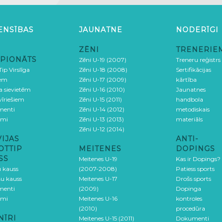
ENSĪBAS
JAUNATNE
NODERĪGI
ZĒNI
TRENERIE
PIONĀTS
Zēni U-19 (2007)
Treneru reģistrs
ip Virslīga
Zēni U-18 (2008)
Sertifikācijas
iem
Zēni U-17 (2009)
kārtība
ga sievietēm
Zēni U-16 (2010)
Jaunatnes
 vīriešiem
Zēni U-15 (2011)
handbola
menti
Zēni U-14 (2012)
metodiskais
umi
Zēni U-13 (2013)
materiāls
Zēni U-12 (2014)
VIJAS
ANTI-
OTTIP
MEITENES
DOPINGS
SS
Meitenes U-19
Kas ir Dopings?
u kauss
(2007-2008)
Patiess sports
šu kauss
Meitenes U-17
Drošs sports
menti
(2009)
Dopinga
umi
Meitenes U-16
kontroles
(2010)
procedūra
NĪRI
Meitenes U-15 (2011)
Dokumenti