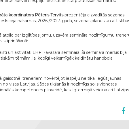
trenerus apsvērt iespēju iesaistīties starptautiskās apmācību
ta koordinators Pēteris Tervits
prezentēja aizvadītās sezonas
 ieskicēja nākamās, 2026./2027. gada, sezonas plānus un attīstība
ijā atbild par izglītības jomu, uzsvēra semināra nozīmīgumu trener
 stiprināšanā:
saisti un aktivitāti LHF Pavasara seminārā. Šī semināra mērķis bija
būtiskām tēmām, lai kopīgi veiksmīgāk kaldinātu handbola
vā gaisotnē, treneriem novērtējot iespēju ne tikai iegūt jaunas
m no visas Latvijas. Šādas tikšanās ir nozīmīgs solis vienotas
ionālās kompetences pilnveidē, kas ilgtermiņā veicina arī Latvijas