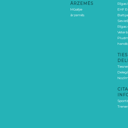
ĀRZEMĒS
Rīgas
Mūsējie
EHF E
ārzemēs
Baltija
Sievieš
Rīgas
Veterā
Pludm
handb
TIES
DEL
Tiesne
Delegā
Nozīm
CITA
INF
Sporti
Trener