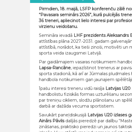
Pirmdien, 18. maijā, LSFP konferenču zālē nor
“Pavasara seminārs 2026”, kurā pulcējās tren
36 treneri, apliecinot lielo interesi par profe
virzienu veidošanu.
Semināra ievadā
LHF prezidents Aleksandrs 
attīstības plāna 2027.-2031. gadam galvenajā
attīstībā, norādot, ka tieši zinoši, motivēti 
sporta veida izaugsmei Latvijā.
Par gaidāmajiem vasaras notikumiem handbo
Lapsa-Rancāne
, iepazīstinot trenerus ar pav
sporta stadionā, kā arī ar Jūrmalas pludmales
handbola notikumiem gan jaunajiem spēlētāj
Īpašu interesi treneru vidū raisīja
Latvijas U20 
handbolistu fiziskās formas uzturēšanu sezon
par treniņu cikliem, slodžu plānošanu un spēl
darbā ar dažāda vecuma sportistiem.
Savukārt paneļdiskusijā
Latvijas U20 izlases 
Ainārs Pāvils
dalījās pieredzē par dalību “Ma
zināšanas, praktisko pieredzi un jaunos taktis