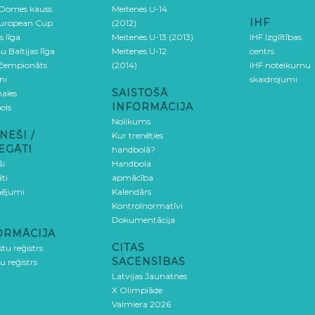
 Domes kauss
Meitenes U-14
IHF
uropean Cup
(2012)
s līga
Meitenes U-13 (2013)
IHF Izglītības
u Baltijas līga
Meitenes U-12
centrs
 čempionāts
(2014)
IHF noteikumu
ni
skaidrojumi
SAISTOŠĀ
ales
INFORMĀCIJA
ols
Nolikums
NEŠI /
Kur trenēties
EGĀTI
handbolā?
ši
Handbola
ti
apmācība
ējumi
Kalendārs
Kontrolnormatīvi
Dokumentācija
ORMĀCIJA
CITAS
stu reģistrs
SACENSĪBAS
u reģistrs
Latvijas Jaunatnes
X Olimpiāde
Valmiera 2026