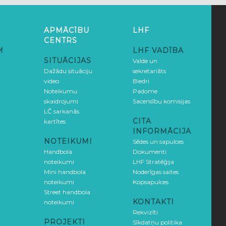
APMĀCĪBU
LHF
CENTRS
M
LHF VADĪBA
SITUĀCIJAS
Valde un
Dažādu situāciju
sekretariāts
video
Biedri
Noteikumu
Padome
skaidrojumi
Sacensību komisijas
LČ sarkanās
CITA
kartītes
INFORMĀCIJA
NOTEIKUMI
Sēdes un sapulces
Handbola
Dokumenti
noteikumi
LHF Stratēģija
Mini handbola
Noderīgas saites
noteikumi
Kopsapulces
Street handbola
KONTAKTI
noteikumi
Rekvizīti
PROJEKTI
Sīkdatņu politika