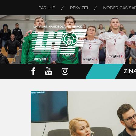
PAR LHF
REKVIZĪTI
NODERĪGAS SAI
ZIŅ