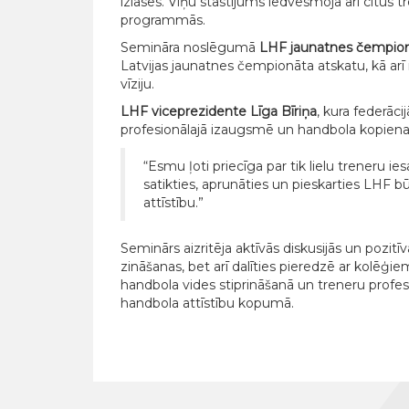
izlasēs. Viņu stāstījums iedvesmoja arī citus 
programmās.
Semināra noslēgumā
LHF jaunatnes čempionā
Latvijas jaunatnes čempionāta atskatu, kā arī
vīziju.
LHF viceprezidente Līga Bīriņa
, kura federāc
profesionālajā izaugsmē un handbola kopienas
“Esmu ļoti priecīga par tik lielu treneru ie
satikties, aprunāties un pieskarties LHF 
attīstību.”
Seminārs aizritēja aktīvās diskusijās un pozitī
zināšanas, bet arī dalīties pieredzē ar kolēģie
handbola vides stiprināšanā un treneru profes
handbola attīstību kopumā.