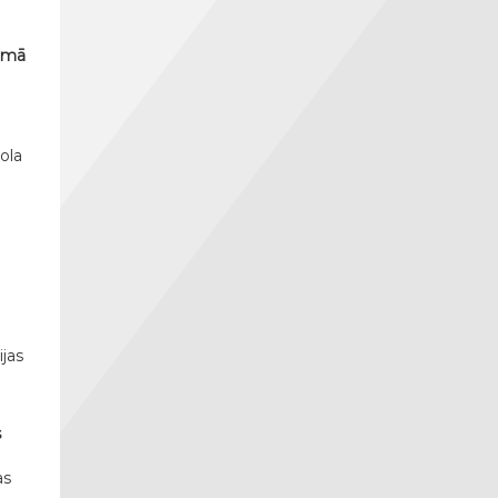
pumā
ola
jas
s
as