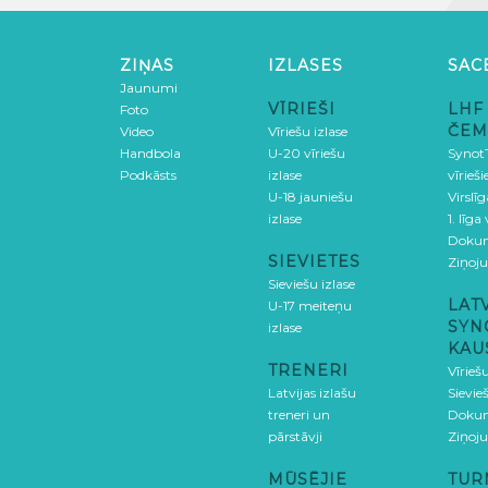
ZIŅAS
IZLASES
SAC
Jaunumi
VĪRIEŠI
LHF
Foto
ČEM
Video
Vīriešu izlase
Handbola
U-20 vīriešu
SynotT
Podkāsts
izlase
vīrieš
U-18 jauniešu
Virslī
izlase
1. līga
Doku
SIEVIETES
Ziņoj
Sieviešu izlase
LAT
U-17 meiteņu
SYN
izlase
KAU
TRENERI
Vīrieš
Latvijas izlašu
Sievie
treneri un
Doku
pārstāvji
Ziņoj
MŪSĒJIE
TUR