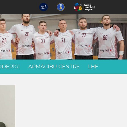
ODERĪGI
APMĀCĪBU CENTRS
LHF