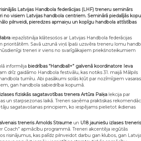
isinājās Latvijas Handbola federācijas (LHF) treneru seminārs
eri no visiem Latvijas handbola centriem. Seminārā piedalījās ko
sionālo pilnveidi, pieredzes apmaiņu un kopīgu handbola attīstības
Babra
iepazīstināja klātesošos ar Latvijas Handbola federācijas
m prioritātēm. Savā uzrunā viņš īpaši uzsvēra treneru lomu handb
un mūsdienīgi treneri ir viens no svarīgākajiem priekšnoteikumiem
lā informēja
biedrības “Handball+” galvenā koordinatore Ieva
isam drīz gaidāmo Handbola festivālu, kas notiks 31. maijā Mālpils
 handbola turnīru. Abi pasākumi solās kļūt par nozīmīgiem vasaras
iem, gan handbola sabiedrībai kopumā.
izlases fiziskās sagatavotības trenera Artūra Paiķa
lekcija par
as un starpsezonas laikā. Treneri saņēma praktiskas rekomendāci
ētāju sagatavošanas principiem, ko iespējams pielietot ikdienas
galvenais treneris Arnolds Straume
un
U18 jauniešu izlases treneri
ster Coach” apmācību programmā. Treneri akcentēja iegūtās
kos risinājumus, kas palīdz pilnveidot darbu gan klubos, gan Latvij