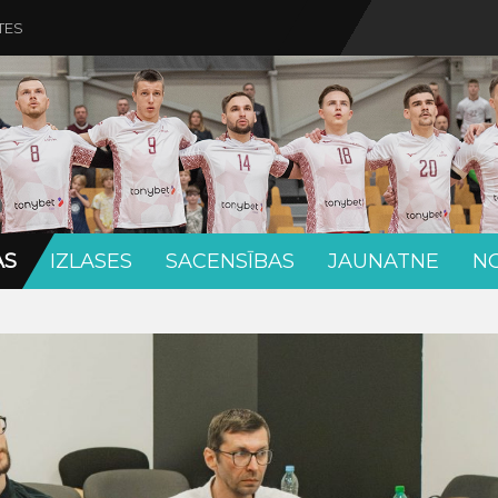
TES
AS
IZLASES
SACENSĪBAS
JAUNATNE
N