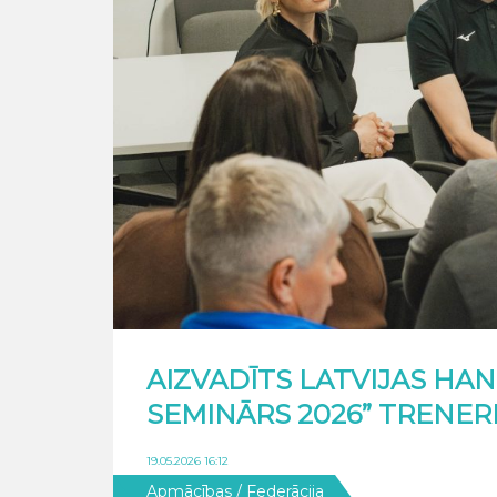
AIZVADĪTS LATVIJAS HA
SEMINĀRS 2026” TRENER
19.05.2026 16:12
Apmācības
/ Federācija