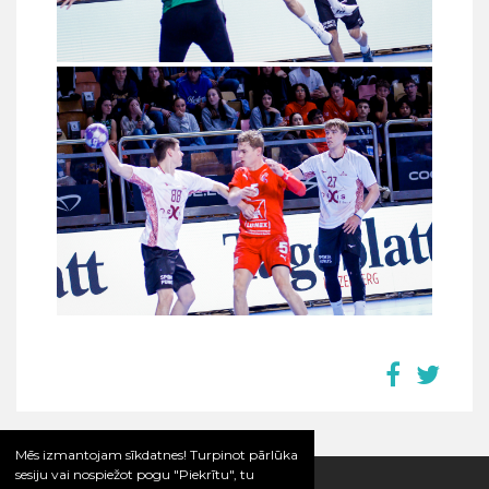
Mēs izmantojam sīkdatnes! Turpinot pārlūka
sesiju vai nospiežot pogu "Piekrītu", tu