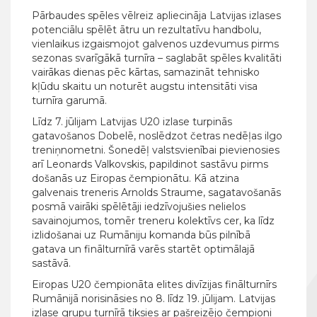
Pārbaudes spēles vēlreiz apliecināja Latvijas izlases
potenciālu spēlēt ātru un rezultatīvu handbolu,
vienlaikus izgaismojot galvenos uzdevumus pirms
sezonas svarīgākā turnīra – saglabāt spēles kvalitāti
vairākas dienas pēc kārtas, samazināt tehnisko
kļūdu skaitu un noturēt augstu intensitāti visa
turnīra garumā.
Līdz 7. jūlijam Latvijas U20 izlase turpinās
gatavošanos Dobelē, noslēdzot četras nedēļas ilgo
treniņnometni. Šonedēļ valstsvienībai pievienosies
arī Leonards Valkovskis, papildinot sastāvu pirms
došanās uz Eiropas čempionātu. Kā atzina
galvenais treneris Arnolds Straume, sagatavošanās
posmā vairāki spēlētāji iedzīvojušies nelielos
savainojumos, tomēr treneru kolektīvs cer, ka līdz
izlidošanai uz Rumāniju komanda būs pilnībā
gatava un finālturnīrā varēs startēt optimālajā
sastāvā.
Eiropas U20 čempionāta elites divīzijas finālturnīrs
Rumānijā norisināsies no 8. līdz 19. jūlijam. Latvijas
izlase grupu turnīrā tiksies ar pašreizējo čempioni