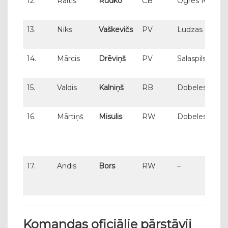
12.
Raitis
Rudko
CB
Ogres NSC
13.
Niks
Vaškevičs
PV
Ludzas NSS
14.
Mārcis
Drēviņš
PV
Salaspils SS
15.
Valdis
Kalniņš
RB
Dobeles SS
16.
Mārtiņš
Misulis
RW
Dobeles SS
17.
Andis
Bors
RW
–
Komandas oficiālie pārstāvji