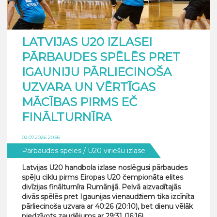
LATVIJAS U20 IZLASEI
PĀRBAUDES SPĒLĒS PRET
IGAUNIJU PĀRLIECINOŠA
UZVARA UN VĒRTĪGAS
MĀCĪBAS PIRMS EČ
FINĀLTURNĪRA
02.07.2026 20:56
Pārbaudes spēles
/ U20 vīriešu izlase
Latvijas U20 handbola izlase noslēgusi pārbaudes
spēļu ciklu pirms Eiropas U20 čempionāta elites
divīzijas finālturnīra Rumānijā. Pelvā aizvadītajās
divās spēlēs pret Igaunijas vienaudžiem tika izcīnīta
pārliecinoša uzvara ar 40:26 (20:10), bet dienu vēlāk
piedzīvots zaudējums ar 29:31 (16:16).