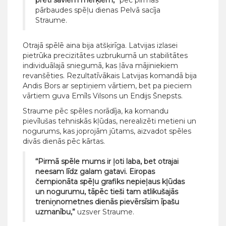
pretī saviem mērķiem,”
pēc pirmās
pārbaudes spēļu dienas Pelvā sacīja
Straume.
Otrajā spēlē aina bija atšķirīga. Latvijas izlasei
pietrūka precizitātes uzbrukumā un stabilitātes
individuālajā sniegumā, kas ļāva mājiniekiem
revanšēties. Rezultatīvākais Latvijas komandā bija
Andis Bors ar septiņiem vārtiem, bet pa pieciem
vārtiem guva Emīls Vilsons un Endijs Šnepsts.
Straume pēc spēles norādīja, ka komandu
pievīlušas tehniskās kļūdas, nerealizēti metieni un
nogurums, kas joprojām jūtams, aizvadot spēles
divās dienās pēc kārtas.
“Pirmā spēle mums ir ļoti laba, bet otrajai
neesam līdz galam gatavi. Eiropas
čempionāta spēļu grafiks nepieļaus kļūdas
un nogurumu, tāpēc tieši tam atlikušajās
treniņnometnes dienās pievērsīsim īpašu
uzmanību,”
uzsver Straume.