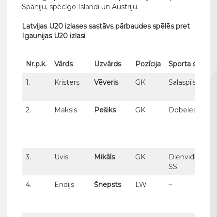
Spāniju, spēcīgo Islandi un Austriju.
Latvijas U20 izlases sastāvs pārbaudes spēlēs pret
Igaunijas U20 izlasi
Nr.p.k.
Vārds
Uzvārds
Pozīcija
Sporta skola
1.
Kristers
Vēveris
GK
Salaspils SS
2.
Maksis
Pešiks
GK
Dobeles SS
3.
Uvis
Mikāls
GK
Dienvidkurze
SS
4.
Endijs
Šnepsts
LW
–