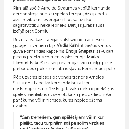
Pirmajā spēlē Arnolda Straumes vadītā komanda
demonstrēja augstu spēles tempu, disciplinētu
aizsardzību un ievērojami labāku fizisko
sagatavotību nekā iepriekš Baltijas jūras kausa
izcīņā pret Somiju.
Rezultatīvākais Latvijas valstsvienībā ar desmit
gūtajiem vārtiem bija
Valdis Kalniņš
. Sešus vārtus
guva komandas kapteinis
Endijs Šnepsts
, savukārt
piecus precīzus metienus pievienoja
Marks
Lilienfelds
, kurš izlasei pievienojās vien neilgi pirms
pārbaudes spēlēm un ātri iekļāvās komandas spēlē.
Pēc uzvaras izlases galvenais treneris Arnolds
Straume atzina, ka komanda bijusi labi
noskaņojusies un fiziski gatavāka nekā iepriekšējās
spēlēs, vienlaikus uzsverot, ka arī pēc pārliecinoša
panākuma vēl ir nianses, kuras nepieciešams
uzlabot.
“Gan treneriem, gan spēlētājiem vēl ir, kur
pielikt, taču turpinām soli pa solim virzīties