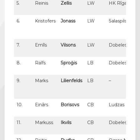
5.
Reinis
Zellis
LW
HK Rīga
6.
Kristofers
Jonass
LW
Salaspils SS
7.
Emīls
Vilsons
LW
Dobeles SS
8.
Ralfs
Sproģis
LB
Dobeles SS
9.
Marks
Lilienfelds
LB
–
10.
Einārs
Borisovs
CB
Ludzas NSS
11.
Markuss
Ikvils
CB
Dobeles SS