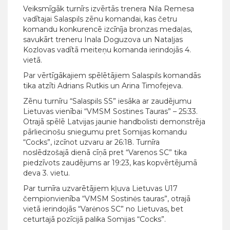
Veiksmīgāk turnīrs izvērtās trenera Nila Remesa
vadītajai Salaspils zēnu komandai, kas četru
komandu konkurencē izcīnīja bronzas medaļas,
savukārt treneru Inala Doguzova un Nataļjas
Kozlovas vadītā meiteņu komanda ierindojās 4.
vietā.
Par vērtīgākajiem spēlētājiem Salaspils komandās
tika atzīti Adrians Rutkis un Arina Timofejeva.
Zēnu turnīru “Salaspils SS” iesāka ar zaudējumu
Lietuvas vienībai “VMSM Sostines Tauras” – 25:33.
Otrajā spēlē Latvijas jaunie handbolisti demonstrēja
pārliecinošu sniegumu pret Somijas komandu
“Cocks”, izcīnot uzvaru ar 26:18. Turnīra
noslēdzošajā dienā cīņā pret “Varenos SC” tika
piedzīvots zaudējums ar 19:23, kas kopvērtējumā
deva 3. vietu.
Par turnīra uzvarētājiem kļuva Lietuvas U17
čempionvienība “VMSM Sostinės tauras”, otrajā
vietā ierindojās “Varėnos SC” no Lietuvas, bet
ceturtajā pozīcijā palika Somijas “Cocks”.