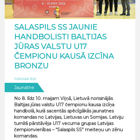
SALASPILS SS JAUNIE
HANDBOLISTI BALTIJAS
JŪRAS VALSTU U17
ČEMPIONU KAUSĀ IZCĪNA
BRONZU
11.05.2026 15:31
Jaunatne
No 8. līdz 10. maijam Viļņā, Lietuvā norisinājās
Baltijas jūras valstu U17 čempionu kausa izcīņa
handbolā, kurā sacentās spēcīgākās jaunatnes
komandas no Latvijas, Lietuvas un Somijas. Latviju
turnīrā pārstāvēja U17 vecuma grupas Latvijas
čempionvienības – “Salaspils SS” meiteņu un zēnu
komandas.