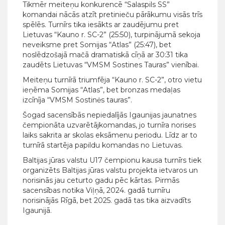
Tikmēr meiteņu konkurencē “Salaspils SS”
komandai nācās atzīt pretinieču pārākumu visās trīs
spēlēs. Turnīrs tika iesākts ar zaudējumu pret
Lietuvas “Kauno r. SC-2” (25:50), turpinājumā sekoja
neveiksme pret Somijas “Atlas” (25:47), bet
noslēdzošajā mačā dramatiskā cīņā ar 30:31 tika
zaudēts Lietuvas “VMSM Sostines Tauras” vienībai.
Meiteņu turnīrā triumfēja “Kauno r. SC-2”, otro vietu
ieņēma Somijas “Atlas”, bet bronzas medaļas
izcīnīja “VMSM Sostinės tauras”.
Šogad sacensībās nepiedalījās Igaunijas jaunatnes
čempionāta uzvarētājkomandas, jo turnīra norises
laiks sakrita ar skolas eksāmenu periodu. Līdz ar to
turnīrā startēja papildu komandas no Lietuvas.
Baltijas jūras valstu U17 čempionu kausa turnīrs tiek
organizēts Baltijas jūras valstu projekta ietvaros un
norisinās jau ceturto gadu pēc kārtas. Pirmās
sacensības notika Viļņā, 2024. gadā turnīru
norisinājās Rīgā, bet 2025. gadā tas tika aizvadīts
Igaunijā.