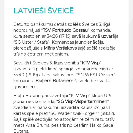
LATVIEŠI ŠVEICĒ
Ceturto panākumu četrās spēlēs Šveices 3. līgā
nodrošinājusi “
TSV Fortitudo Gossau
” komanda,
kura sestdien ar 34:26 (17:15) savā laukumā uzvarēja
“SG Uster / Stafa”. Komandas jaunpienācējs,
pieredzējušais
Māris Veršakovs
šajā spēlē realizēja
trīs no četriem metieniem.
Savukārt Šveices 3. līgas vienība “
KTV Visp
”
aizvadītajā piektdienā spraigā izbraukuma cīņā ar
35:40 (19:19) atzina sakāvi pret “SG WEST Crissier”
komandu.
Brāļiem Butaniem
šī spēle bez vārtu
guvumiem.
Brāļu Butanu pārstāvētajai “KTV Visp” kluba U19
jaunatnes komandai “
SG Visp-Visperterminen
”
svētdien ar panākumu aizvadīta Kausa izcīņas 1.
kārtas spēle pret “SG Wädenswil/Horgen” (38:32).
Šajā spēlē septiņās no astoņām reizēm rezultatīvi
meta Arza Brunis, bet trīs no četrām Haiko Gača
Butans.