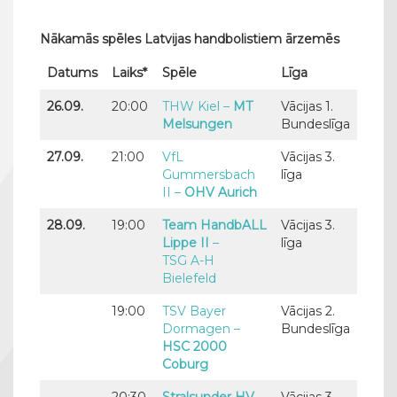
Nākamās spēles Latvijas handbolistiem ārzemēs
Datums
Laiks*
Spēle
Līga
26.09.
20:00
THW Kiel
–
MT
Vācijas 1.
Melsungen
Bundeslīga
27.09.
21:00
VfL
Vācijas 3.
Gummersbach
līga
II –
OHV Aurich
28.09.
19:00
Team HandbALL
Vācijas 3.
Lippe II
–
līga
TSG A-H
Bielefeld
19:00
TSV Bayer
Vācijas 2.
Dormagen –
Bundeslīga
HSC 2000
Coburg