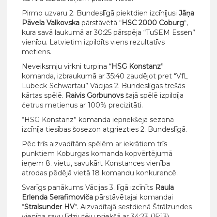
Pirmo uzvaru 2. Bundeslīgā piektdien izcīnījusi
Jāņa
Pāvela Valkovska
pārstāvētā “
HSC 2000 Coburg
“,
kura savā laukumā ar 30:25 pārspēja “TuSEM Essen”
vienību. Latvietim izpildīts viens rezultatīvs
metiens.
Neveiksmju virkni turpina “
HSG Konstanz
”
komanda, izbraukumā ar 35:40 zaudējot pret “VfL
Lübeck-Schwartau” Vācijas 2. Bundeslīgas trešās
kārtas spēlē.
Raivis Gorbunovs
šajā spēlē izpildīja
četrus metienus ar 100% precizitāti.
“HSG Konstanz” komanda iepriekšējā sezonā
izcīnīja tiesības šosezon atgriezties 2. Bundeslīgā.
Pēc trīs aizvadītām spēlēm ar iekrātiem trīs
punktiem Koburgas komanda kopvērtējumā
ieņem 8. vietu, savukārt Konstances vienība
atrodas pēdējā vietā 18 komandu konkurencē.
Svarīgs panākums Vācijas 3. līgā izcīnīts
Raula
Erlenda Serafimoviča
pārstāvētajai komandai
“
Stralsunder HV
“. Aizvadītajā sestdienā Štrālzundes
vienība savu līdzjutēju priekšā ar 34:23 (15:13)