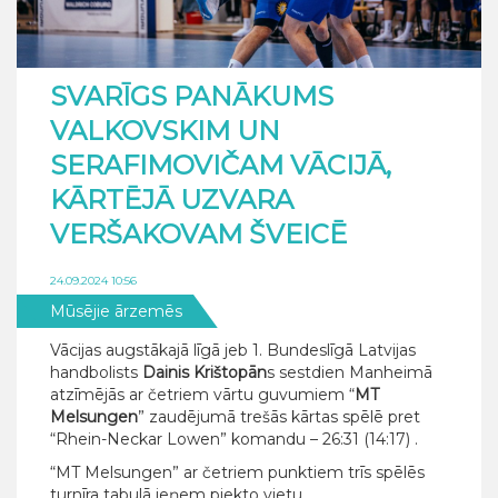
SVARĪGS PANĀKUMS
VALKOVSKIM UN
SERAFIMOVIČAM VĀCIJĀ,
KĀRTĒJĀ UZVARA
VERŠAKOVAM ŠVEICĒ
24.09.2024 10:56
Mūsējie ārzemēs
Vācijas augstākajā līgā jeb 1. Bundeslīgā Latvijas
handbolists
Dainis Krištopān
s sestdien Manheimā
atzīmējās ar četriem vārtu guvumiem “
MT
Melsungen
” zaudējumā trešās kārtas spēlē pret
“Rhein-Neckar Lowen” komandu – 26:31 (14:17) .
“MT Melsungen” ar četriem punktiem trīs spēlēs
turnīra tabulā ieņem piekto vietu.