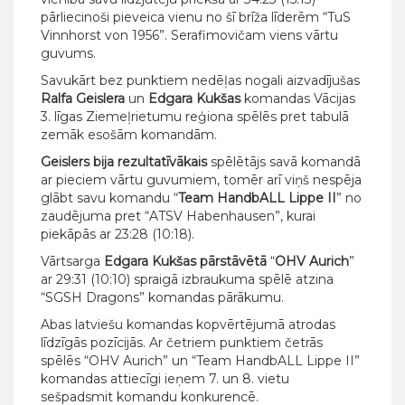
pārliecinoši pieveica vienu no šī brīža līderēm “TuS
Vinnhorst von 1956”. Serafimovičam viens vārtu
guvums.
Savukārt bez punktiem nedēļas nogali aizvadījušas
Ralfa Geislera
un
Edgara Kukšas
komandas Vācijas
3. līgas Ziemeļrietumu reģiona spēlēs pret tabulā
zemāk esošām komandām.
Geislers
bija rezultatīvākais
spēlētājs savā komandā
ar pieciem vārtu guvumiem, tomēr arī viņš nespēja
glābt savu komandu “
Team HandbALL Lippe II
” no
zaudējuma pret “ATSV Habenhausen”, kurai
piekāpās ar 23:28 (10:18).
Vārtsarga
Edgara Kukšas pārstāvētā
“
OHV Aurich
”
ar 29:31 (10:10) spraigā izbraukuma spēlē atzina
“SGSH Dragons” komandas pārākumu.
Abas latviešu komandas kopvērtējumā atrodas
līdzīgās pozīcijās. Ar četriem punktiem četrās
spēlēs “OHV Aurich” un “Team HandbALL Lippe II”
komandas attiecīgi ieņem 7. un 8. vietu
sešpadsmit komandu konkurencē.