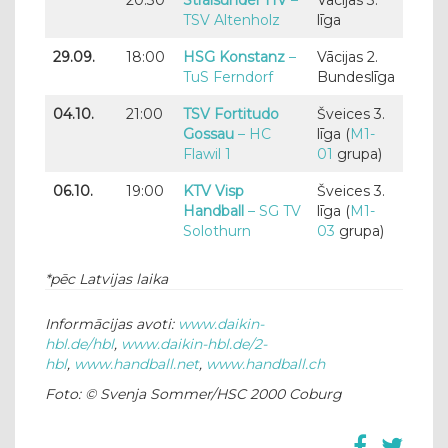
20:30
Stralsunder HV
–
Vācijas 3.
TSV Altenholz
līga
29.09.
18:00
HSG Konstanz
–
Vācijas 2.
TuS Ferndorf
Bundeslīga
04.10.
21:00
TSV Fortitudo
Šveices 3.
Gossau
– HC
līga (
M1-
Flawil 1
01
grupa)
06.10.
19:00
KTV Visp
Šveices 3.
Handball
– SG TV
līga (
M1-
Solothurn
03
grupa)
*pēc Latvijas laika
Informācijas avoti:
www.daikin-
hbl.de/hbl
,
www.daikin-hbl.de/2-
hbl
,
www.handball.net
,
www.handball.ch
Foto: © Svenja Sommer/HSC 2000 Coburg