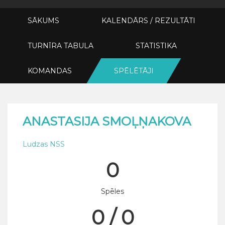
SĀKUMS
KALENDĀRS / REZULTĀTI
TURNĪRA TABULA
STATISTIKA
KOMANDAS
SPĒLĒTĀJI
ANASTASIJA SMOĻŅAKOVA
Ludzas NSS
0
Spēles
0 / 0