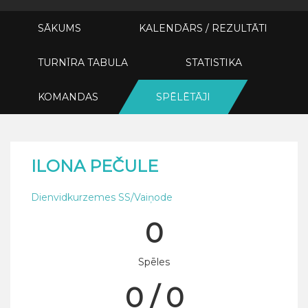
SĀKUMS
KALENDĀRS / REZULTĀTI
TURNĪRA TABULA
STATISTIKA
KOMANDAS
SPĒLĒTĀJI
ILONA PEČULE
Dienvidkurzemes SS/Vaiņode
0
Spēles
0 / 0