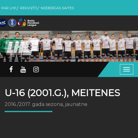
PAR LHF
REKVIZĪTI
NODERĪGAS SAITES
Togg
navig
U-16 (2001.G.), MEITENES
2016./2017. gada sezona, jaunatne