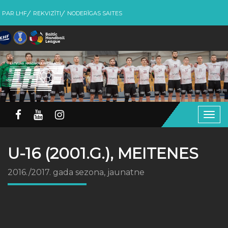
PAR LHF
REKVIZĪTI
NODERĪGAS SAITES
Togg
navig
U-16 (2001.G.), MEITENES
2016./2017. gada sezona, jaunatne