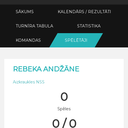
SĀKUMS
KALENDĀRS / REZULTĀTI
TURNĪRA TABULA
STATISTIKA
KOMANDAS
SPĒLĒTĀJI
REBEKA ANDŽĀNE
Aizkraukles NSS
0
Spēles
0 / 0