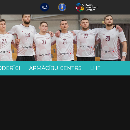
ODERĪGI
APMĀCĪBU CENTRS
LHF