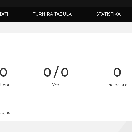
TĀTI
TURNĪRA TABULA
STATISTIKA
 0
0 / 0
0
tieni
7m
Brīdinājumi
ācijas