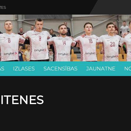
TES
AS
IZLASES
SACENSĪBAS
JAUNATNE
N
MEITENES