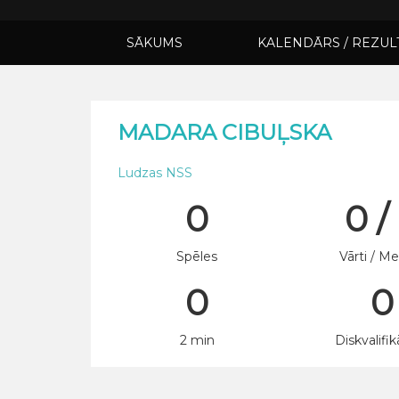
SĀKUMS
KALENDĀRS / REZUL
MADARA CIBUĻSKA
Ludzas NSS
0
0 /
Spēles
Vārti / Me
0
0
2 min
Diskvalifik