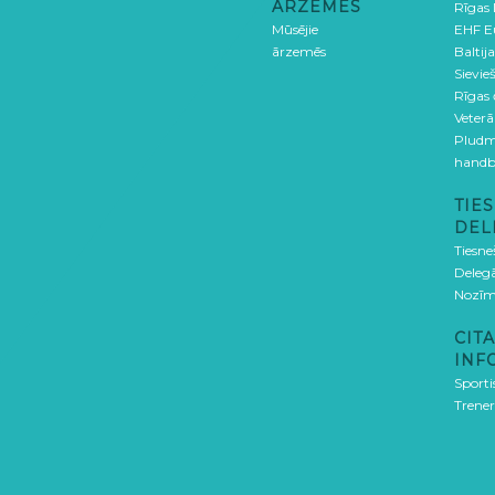
ĀRZEMĒS
Rīgas
Mūsējie
EHF E
ārzemēs
Baltija
Sievieš
Rīgas
Veterā
Pludm
handb
TIES
DEL
Tiesne
Delegā
Nozīm
CITA
INF
Sporti
Trener