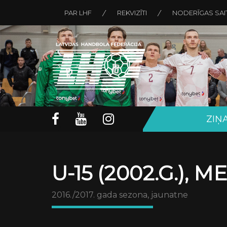
PAR LHF
REKVIZĪTI
NODERĪGAS SAI
ZIŅ
U-15 (2002.G.), 
2016./2017. gada sezona, jaunatne