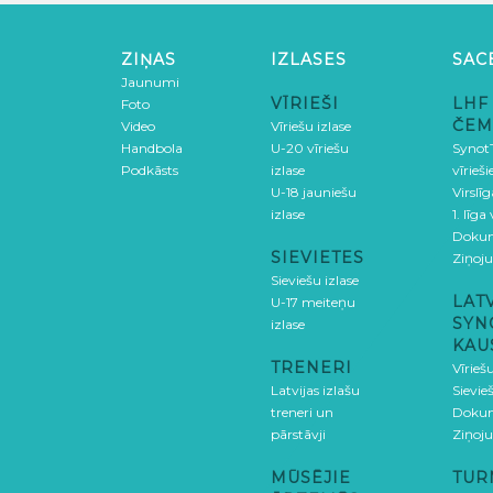
ZIŅAS
IZLASES
SAC
Jaunumi
VĪRIEŠI
LHF
Foto
ČEM
Video
Vīriešu izlase
Handbola
U-20 vīriešu
SynotT
Podkāsts
izlase
vīrieš
U-18 jauniešu
Virslī
izlase
1. līga
Doku
SIEVIETES
Ziņoj
Sieviešu izlase
LAT
U-17 meiteņu
SYN
izlase
KAU
TRENERI
Vīrieš
Latvijas izlašu
Sievie
treneri un
Doku
pārstāvji
Ziņoj
MŪSĒJIE
TUR