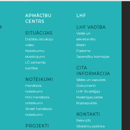
APMĀCĪBU
LHF
CENTRS
M
LHF VADĪBA
SITUĀCIJAS
Valde un
Dažādu situāciju
sekretariāts
video
Biedri
Noteikumu
Padome
skaidrojumi
Sacensību komisijas
LČ sarkanās
CITA
kartītes
INFORMĀCIJA
NOTEIKUMI
Sēdes un sapulces
Handbola
Dokumenti
noteikumi
LHF Stratēģija
Mini handbola
Noderīgas saites
noteikumi
Kopsapulces
Street handbola
KONTAKTI
noteikumi
Rekvizīti
PROJEKTI
Sīkdatņu politika