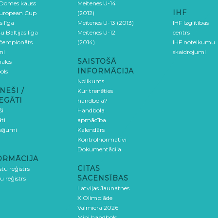
 Domes kauss
Meitenes U-14
IHF
uropean Cup
(2012)
s līga
Meitenes U-13 (2013)
IHF Izglītības
u Baltijas līga
Meitenes U-12
centrs
 čempionāts
(2014)
IHF noteikumu
ni
skaidrojumi
SAISTOŠĀ
ales
INFORMĀCIJA
ols
Nolikums
NEŠI /
Kur trenēties
EGĀTI
handbolā?
ši
Handbola
ti
apmācība
ējumi
Kalendārs
Kontrolnormatīvi
Dokumentācija
ORMĀCIJA
CITAS
stu reģistrs
SACENSĪBAS
u reģistrs
Latvijas Jaunatnes
X Olimpiāde
Valmiera 2026
Mini handbols