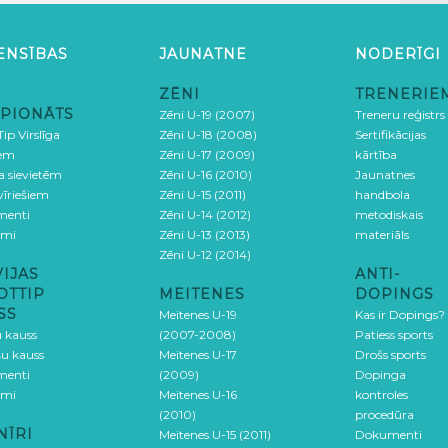
ENSĪBAS
JAUNATNE
NODERĪGI
ZĒNI
TRENERIE
PIONĀTS
Zēni U-19 (2007)
Treneru reģistrs
ip Virslīga
Zēni U-18 (2008)
Sertifikācijas
iem
Zēni U-17 (2009)
kārtība
ga sievietēm
Zēni U-16 (2010)
Jaunatnes
 vīriešiem
Zēni U-15 (2011)
handbola
menti
Zēni U-14 (2012)
metodiskais
umi
Zēni U-13 (2013)
materiāls
Zēni U-12 (2014)
VIJAS
ANTI-
OTTIP
MEITENES
DOPINGS
SS
Meitenes U-19
Kas ir Dopings?
u kauss
(2007-2008)
Patiess sports
šu kauss
Meitenes U-17
Drošs sports
menti
(2009)
Dopinga
umi
Meitenes U-16
kontroles
(2010)
procedūra
NĪRI
Meitenes U-15 (2011)
Dokumenti