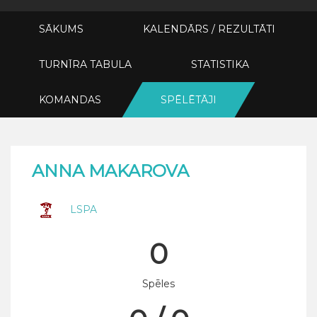
SĀKUMS
KALENDĀRS / REZULTĀTI
TURNĪRA TABULA
STATISTIKA
KOMANDAS
SPĒLĒTĀJI
ANNA MAKAROVA
LSPA
0
Spēles