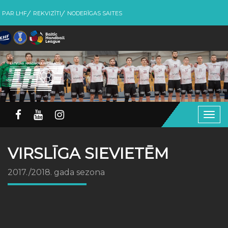
PAR LHF
REKVIZĪTI
NODERĪGAS SAITES
Togg
navig
VIRSLĪGA SIEVIETĒM
2017./2018. gada sezona