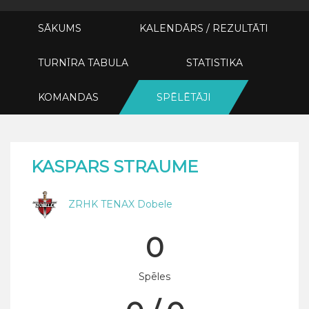
SĀKUMS
KALENDĀRS / REZULTĀTI
TURNĪRA TABULA
STATISTIKA
KOMANDAS
SPĒLĒTĀJI
KASPARS STRAUME
ZRHK TENAX Dobele
0
Spēles