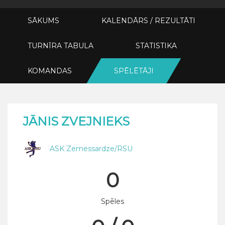
SĀKUMS
KALENDĀRS / REZULTĀTI
TURNĪRA TABULA
STATISTIKA
KOMANDAS
SPĒLĒTĀJI
JĀNIS ZVEJNIEKS
ASK Zemessardze/RSU
0
Spēles