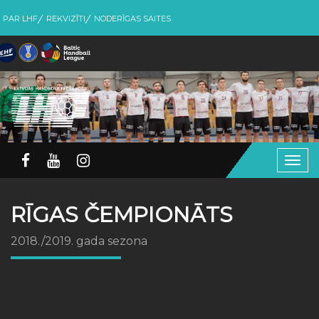
PAR LHF
REKVIZĪTI
NODERĪGAS SAITES
Togg
navig
RĪGAS ČEMPIONĀTS
2018./2019. gada sezona