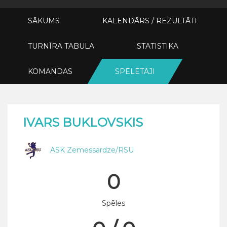
SĀKUMS
KALENDĀRS / REZULTĀTI
TURNĪRA TABULA
STATISTIKA
KOMANDAS
SPĒLĒTĀJI
IVARS BUKLOVSKIS
ASK Zemessardze/RSU
0
Spēles