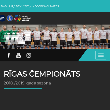
PAR LHF
REKVIZĪTI
NODERĪGAS SAITES
Togg
navig
RĪGAS ČEMPIONĀTS
2018./2019. gada sezona