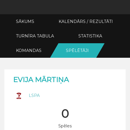
SĀKUMS
KALENDĀRS / REZULTĀTI
TURNĪRA TABULA
STATISTIKA
KOMANDAS
SPĒLĒTĀJI
EVIJA MĀRTIŅA
LSPA
0
Spēles