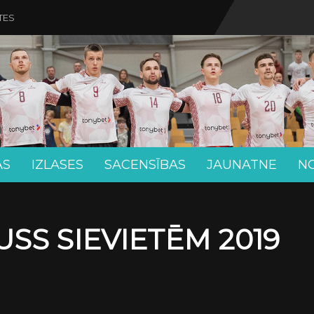
TES
AS
IZLASES
SACENSĪBAS
JAUNATNE
N
SS SIEVIETĒM 2019