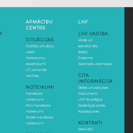
APMĀCĪBU
LHF
CENTRS
M
LHF VADĪBA
SITUĀCIJAS
Valde un
Dažādu situāciju
sekretariāts
video
Biedri
Noteikumu
Padome
skaidrojumi
Sacensību komisijas
LČ sarkanās
CITA
kartītes
INFORMĀCIJA
NOTEIKUMI
Sēdes un sapulces
Handbola
Dokumenti
noteikumi
LHF Stratēģija
Mini handbola
Noderīgas saites
noteikumi
Kopsapulces
Street handbola
KONTAKTI
noteikumi
Rekvizīti