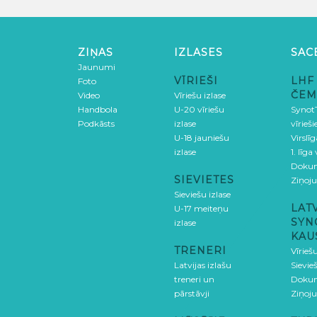
ZIŅAS
IZLASES
SAC
Jaunumi
VĪRIEŠI
LHF
Foto
ČEM
Video
Vīriešu izlase
Handbola
U-20 vīriešu
SynotT
Podkāsts
izlase
vīrieš
U-18 jauniešu
Virslī
izlase
1. līga
Doku
SIEVIETES
Ziņoj
Sieviešu izlase
LAT
U-17 meiteņu
SYN
izlase
KAU
TRENERI
Vīrieš
Latvijas izlašu
Sievie
treneri un
Doku
pārstāvji
Ziņoj