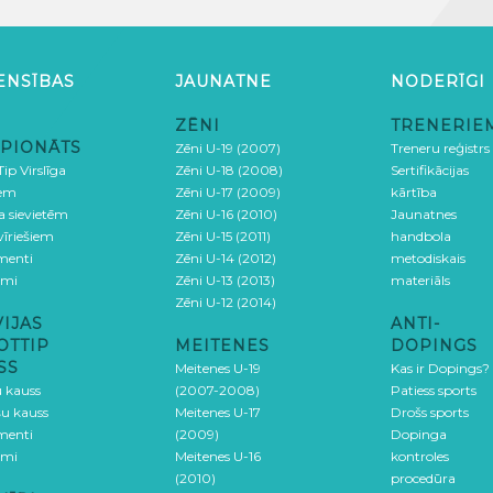
ENSĪBAS
JAUNATNE
NODERĪGI
ZĒNI
TRENERIE
PIONĀTS
Zēni U-19 (2007)
Treneru reģistrs
ip Virslīga
Zēni U-18 (2008)
Sertifikācijas
iem
Zēni U-17 (2009)
kārtība
ga sievietēm
Zēni U-16 (2010)
Jaunatnes
 vīriešiem
Zēni U-15 (2011)
handbola
menti
Zēni U-14 (2012)
metodiskais
umi
Zēni U-13 (2013)
materiāls
Zēni U-12 (2014)
VIJAS
ANTI-
OTTIP
MEITENES
DOPINGS
SS
Meitenes U-19
Kas ir Dopings?
u kauss
(2007-2008)
Patiess sports
šu kauss
Meitenes U-17
Drošs sports
menti
(2009)
Dopinga
umi
Meitenes U-16
kontroles
(2010)
procedūra