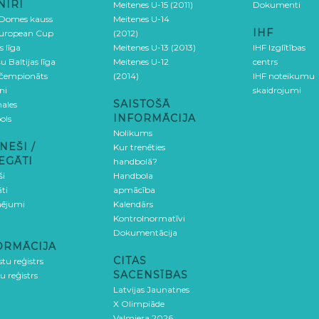
NĪRI
Meitenes U-15 (2011)
Dokumenti
 Domes kauss
Meitenes U-14
IHF
uropean Cup
(2012)
s līga
Meitenes U-13 (2013)
IHF Izglītības
u Baltijas līga
Meitenes U-12
centrs
 čempionāts
(2014)
IHF noteikumu
ni
skaidrojumi
SAISTOŠĀ
ales
INFORMĀCIJA
ols
Nolikums
NEŠI /
Kur trenēties
EGĀTI
handbolā?
ši
Handbola
ti
apmācība
ējumi
Kalendārs
Kontrolnormatīvi
Dokumentācija
ORMĀCIJA
CITAS
stu reģistrs
SACENSĪBAS
u reģistrs
Latvijas Jaunatnes
X Olimpiāde
Valmiera 2026