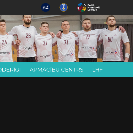
ODERĪGI
APMĀCĪBU CENTRS
LHF