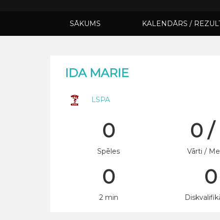
SĀKUMS
KALENDĀRS / REZUL
IDA MARIE
LSPA
0
0 /
Spēles
Vārti / Me
0
0
2 min
Diskvalifik