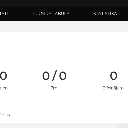
TĀTI
TURNĪRA TABULA
STATISTIKA
 0
0 / 0
0
tieni
7m
Brīdinājumi
ācijas