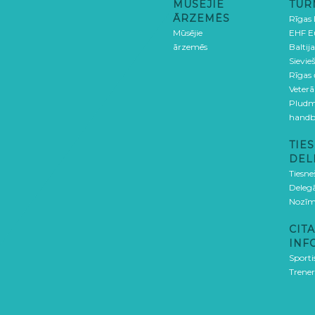
MŪSĒJIE
TUR
ĀRZEMĒS
Rīgas
Mūsējie
EHF E
ārzemēs
Baltija
Sievieš
Rīgas
Veterā
Pludm
handb
TIES
DEL
Tiesne
Delegā
Nozīm
CITA
INF
Sporti
Trener