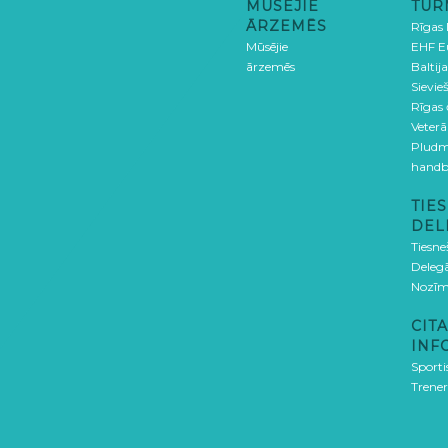
MŪSĒJIE
TUR
ĀRZEMĒS
Rīgas
Mūsējie
EHF E
ārzemēs
Baltija
Sievieš
Rīgas
Veterā
Pludm
handb
TIES
DEL
Tiesne
Delegā
Nozīm
CITA
INF
Sporti
Trener