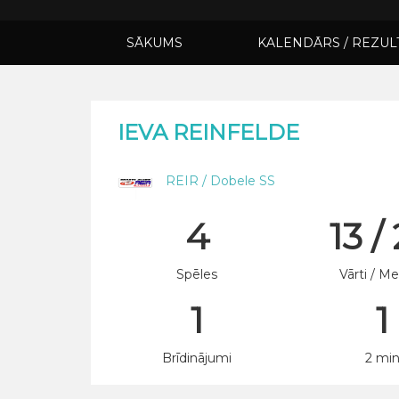
SĀKUMS
KALENDĀRS / REZUL
IEVA REINFELDE
REIR / Dobele SS
4
13 /
Spēles
Vārti / Me
1
1
Brīdinājumi
2 mi