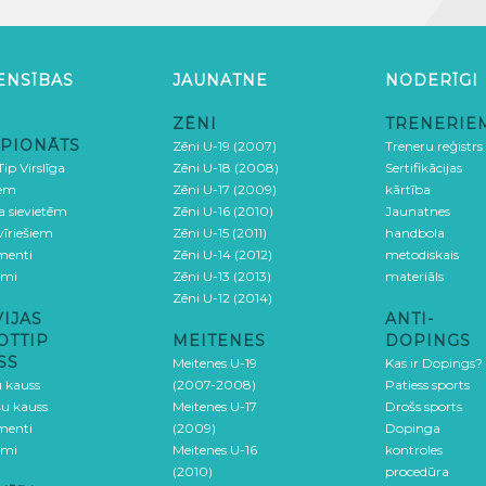
ENSĪBAS
JAUNATNE
NODERĪGI
ZĒNI
TRENERIE
PIONĀTS
Zēni U-19 (2007)
Treneru reģistrs
ip Virslīga
Zēni U-18 (2008)
Sertifikācijas
iem
Zēni U-17 (2009)
kārtība
ga sievietēm
Zēni U-16 (2010)
Jaunatnes
 vīriešiem
Zēni U-15 (2011)
handbola
menti
Zēni U-14 (2012)
metodiskais
umi
Zēni U-13 (2013)
materiāls
Zēni U-12 (2014)
VIJAS
ANTI-
OTTIP
MEITENES
DOPINGS
SS
Meitenes U-19
Kas ir Dopings?
u kauss
(2007-2008)
Patiess sports
šu kauss
Meitenes U-17
Drošs sports
menti
(2009)
Dopinga
umi
Meitenes U-16
kontroles
(2010)
procedūra