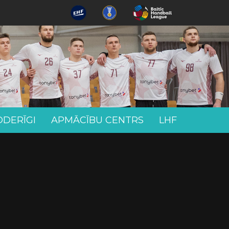
ODERĪGI
APMĀCĪBU CENTRS
LHF