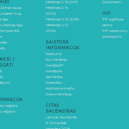
NĪRI
Meitenes U-15 (2011)
Dokumenti
 Domes kauss
Meitenes U-14
IHF
uropean Cup
(2012)
s līga
Meitenes U-13 (2013)
IHF Izglītības
u Baltijas līga
Meitenes U-12
centrs
 čempionāts
(2014)
IHF noteikumu
ni
skaidrojumi
SAISTOŠĀ
ales
INFORMĀCIJA
ols
Nolikums
NEŠI /
Kur trenēties
EGĀTI
handbolā?
ši
Handbola
ti
apmācība
ējumi
Kalendārs
Kontrolnormatīvi
Dokumentācija
ORMĀCIJA
CITAS
stu reģistrs
SACENSĪBAS
u reģistrs
Latvijas Jaunatnes
X Olimpiāde
Valmiera 2026