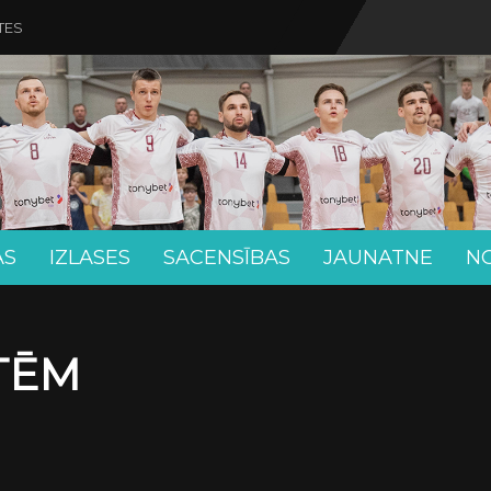
TES
AS
IZLASES
SACENSĪBAS
JAUNATNE
N
ETĒM