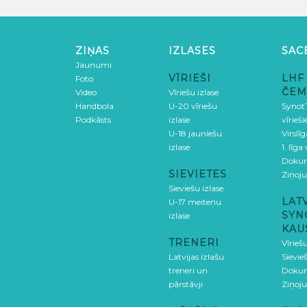
ZIŅAS
IZLASES
SAC
Jaunumi
VĪRIEŠI
LHF
Foto
ČEM
Video
Vīriešu izlase
Handbola
U-20 vīriešu
SynotT
Podkāsts
izlase
vīrieš
U-18 jauniešu
Virslī
izlase
1. līga
Doku
SIEVIETES
Ziņoj
Sieviešu izlase
LAT
U-17 meiteņu
SYN
izlase
KAU
TRENERI
Vīrieš
Latvijas izlašu
Sievie
treneri un
Doku
pārstāvji
Ziņoj