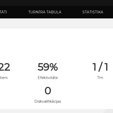
TĀTI
TURNĪRA TABULA
STATISTIKA
 22
59%
1 / 1
tieni
Efektivitāte
7m
0
n
Diskvalifikācijas