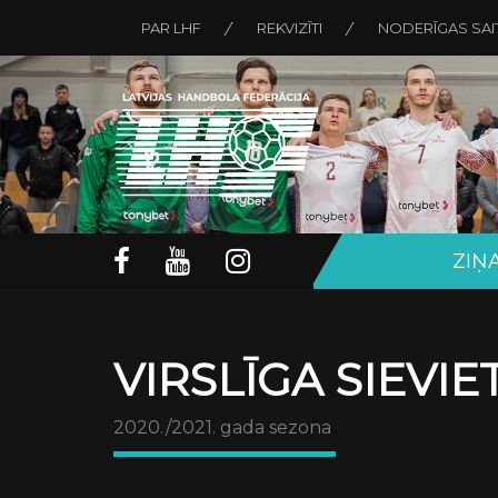
PAR LHF
REKVIZĪTI
NODERĪGAS SAI
ZIŅ
VIRSLĪGA SIEVI
2020./2021. gada sezona