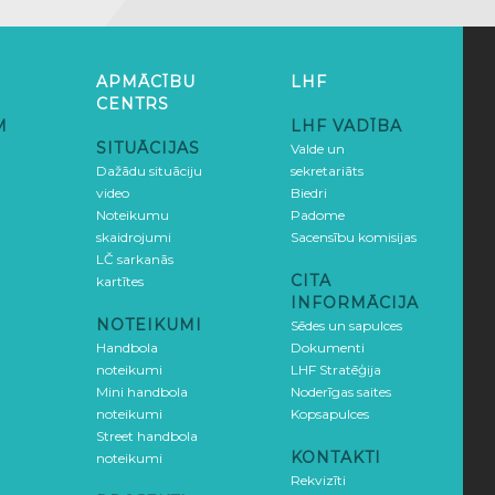
APMĀCĪBU
LHF
CENTRS
M
LHF VADĪBA
SITUĀCIJAS
Valde un
Dažādu situāciju
sekretariāts
video
Biedri
Noteikumu
Padome
skaidrojumi
Sacensību komisijas
LČ sarkanās
CITA
kartītes
INFORMĀCIJA
NOTEIKUMI
Sēdes un sapulces
Handbola
Dokumenti
noteikumi
LHF Stratēģija
Mini handbola
Noderīgas saites
noteikumi
Kopsapulces
Street handbola
KONTAKTI
noteikumi
Rekvizīti