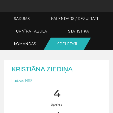
SĀKUMS
KALENDĀRS / REZULTĀTI
TURNĪRA TABULA
STATISTIKA
KOMANDAS
SPĒLĒTĀJI
KRISTIĀNA ZIEDIŅA
Ludzas NSS
4
Spēles