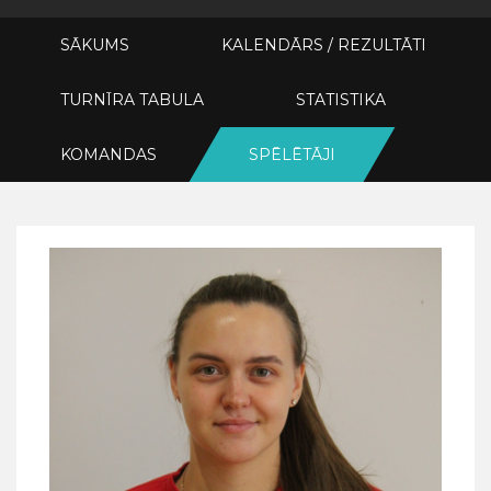
SĀKUMS
KALENDĀRS / REZULTĀTI
TURNĪRA TABULA
STATISTIKA
KOMANDAS
SPĒLĒTĀJI