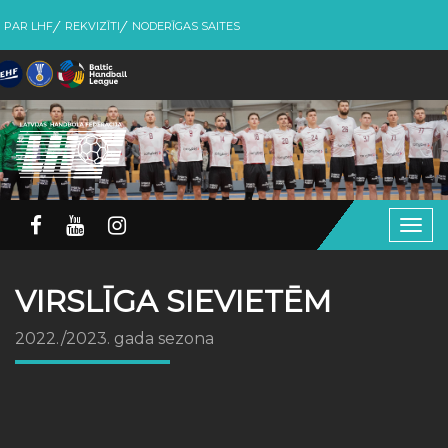
PAR LHF
REKVIZĪTI
NODERĪGAS SAITES
Togg
navig
VIRSLĪGA SIEVIETĒM
2022./2023. gada sezona