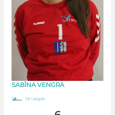
SABĪNA VENGRA
SK Latgols
6