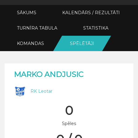
SĀKUMS
KALENDĀRS / REZULTĀTI
TURNĪRA TABULA
STATISTIKA
KOMANDAS
SPĒLĒTĀJI
MARKO ANDJUSIC
RK Leotar
0
Spēles