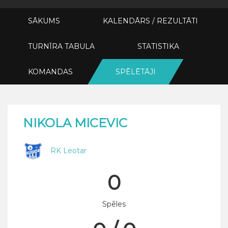
SĀKUMS
KALENDĀRS / REZULTĀTI
TURNĪRA TABULA
STATISTIKA
KOMANDAS
SPĒLĒTĀJI
NIKOLA MICEVIC
RK Leotar
0
Spēles