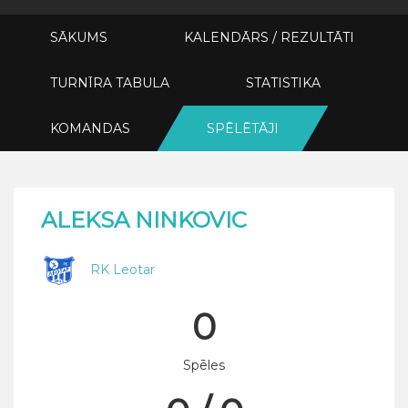
SĀKUMS
KALENDĀRS / REZULTĀTI
TURNĪRA TABULA
STATISTIKA
KOMANDAS
SPĒLĒTĀJI
ALEKSA NINKOVIC
RK Leotar
0
Spēles