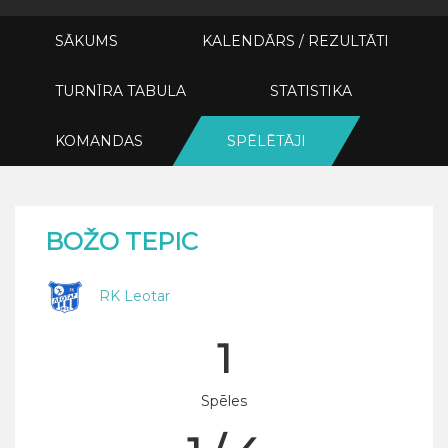
SĀKUMS
KALENDĀRS / REZULTĀTI
TURNĪRA TABULA
STATISTIKA
KOMANDAS
SPĒLĒTĀJI
BOŽO TEPIC
RK Leotar
1
Spēles