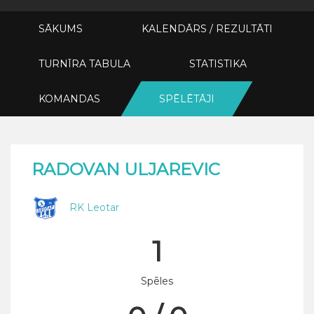
SĀKUMS
KALENDĀRS / REZULTĀTI
TURNĪRA TABULA
STATISTIKA
KOMANDAS
SPĒLĒTĀJI
RADOVAN ULJAREVIC
RK Leotar
1
Spēles