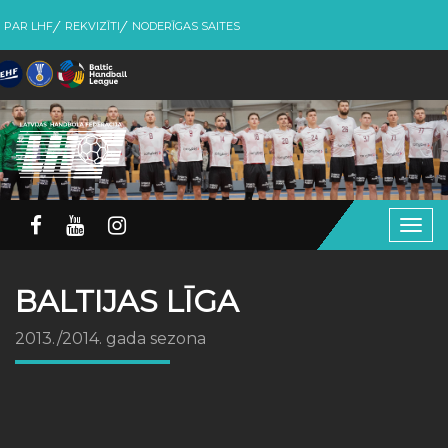
PAR LHF
REKVIZĪTI
NODERĪGAS SAITES
Togg
navig
BALTIJAS LĪGA
2013./2014. gada sezona