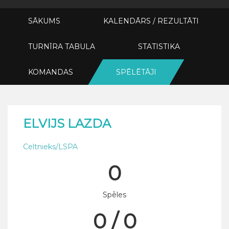
SĀKUMS
KALENDĀRS / REZULTĀTI
TURNĪRA TABULA
STATISTIKA
KOMANDAS
SPĒLĒTĀJI
ELVIJS LAZDA
Celtnieks/LSPA
0
Spēles
0 / 0